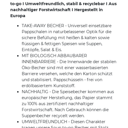
to-go I Umweltfreundlich, stabil & recyclebar I Aus
nachhaltiger Forstwirtschaft I Hergestellt in
Europa
TAKE-AWAY BECHER - Universell einsetzbare
Pappschalen in naturbelassener Optik für die
sichere Befüllung mit heißen & kalten sowie
flüssigen & fettigen Speisen wie Suppen,
Eintöpfe, Salat & Eis.
MIT BIOLOGISCH ABBAUBARER
INNENBARRIERE - Die Innenwände der stabilen
Öko-Becher sind mit einer wasserbasierten
Barriere versehen, welche den Karton schützt
und stabilisiert. Pappschüsseln - frei von
erdölbasiertem Kunststoff.
NACHHALTIG - Die Speisebecher kommen aus
europäischer Herstellung, das Papier stammt
zu 100% aus zertifiziert nachhaltiger
Forstwirtschaft. Nach Gebrauch können die
Suppenbecher recycelt werden.
UMWELTFREUNDLICH - Diesen Charakter
tragen unsere Soup to-go Becher mit Stolz.