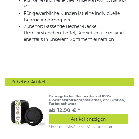
Für kalte und heiße Getränke von -25 °C bis 100
°C
Für gewerbliche Kunden ist eine individuelle
Bedruckung möglich
Zubehör: Passende Becher-Deckel,
Umrührstäbchen, Löffel, Servietten u.v.m. sind
ebenfalls in unserem Sortiment erhältlich
Zubehör-Artikel
Einwegdeckel Becherdeckel 100%
Biokunststoff kompostierbar, div. Größen
,
Farbe: schwarz
ab 12,90 € *
Artikel anzeigen
*
inkl. ges. MwSt.
zzgl.
Versandkosten