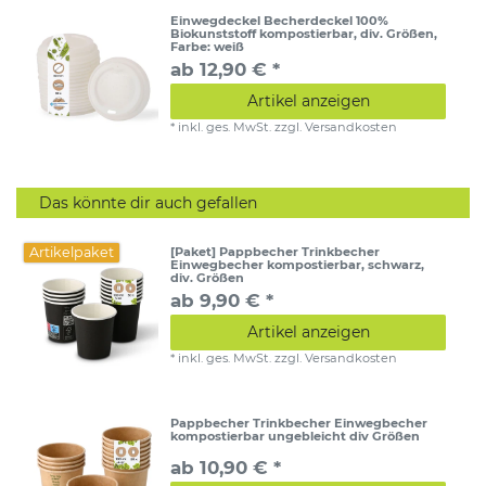
Einwegdeckel Becherdeckel 100%
Biokunststoff kompostierbar, div. Größen
,
Farbe: weiß
ab 12,90 € *
Artikel anzeigen
*
inkl. ges. MwSt.
zzgl.
Versandkosten
Das könnte dir auch gefallen
Artikelpaket
[Paket] Pappbecher Trinkbecher
Einwegbecher kompostierbar, schwarz,
div. Größen
ab 9,90 € *
Artikel anzeigen
*
inkl. ges. MwSt.
zzgl.
Versandkosten
Pappbecher Trinkbecher Einwegbecher
kompostierbar ungebleicht div Größen
ab 10,90 € *