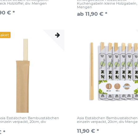
eck Holzlöffel, div. Mengen
Kuchengabeln kleine Holzgabeln, 
Mengen
90 € *
ab 11,90 € *
paket
 Asia Esstäbchen Bambusstäbchen
Asia Esstäbchen Bambusstäbchen
inzeln verpackt, 20cm, div
einzeln verpackt, 20cm, div Meng
11,90 € *
€ *