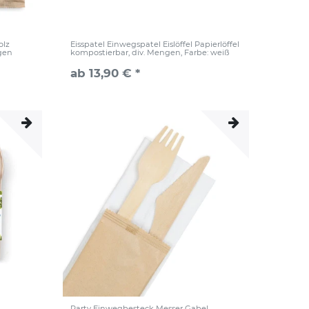
olz
Eisspatel Einwegspatel Eislöffel Papierlöffel
ngen
kompostierbar, div. Mengen
, Farbe: weiß
ab 13,90 € *
Party Einwegbesteck Messer Gabel