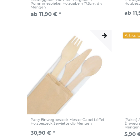
Pommmespieker Holzgabeln 17,5cm, div
Holzbest
Mengen
ab 11,
ab 11,90 € *
Artikel
Party Einwegbesteck Messer Gabel Löffel
[Paket]
Holzbesteck Serviette div Mengen
Einweg e
Mengen
30,90 € *
5,90 