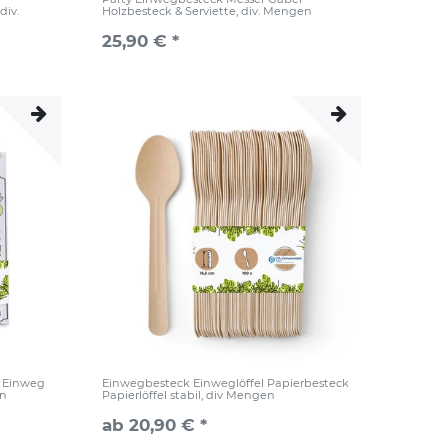
div.
Holzbesteck & Serviette, div. Mengen
25,90 € *
 Einweg
Einwegbesteck Einweglöffel Papierbesteck
en
Papierlöffel stabil, div Mengen
ab 20,90 € *