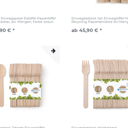
 Einwegspatel Eislöffel Papierlöffel
Einwegbesteck Set Einweglöffel H
erbar, div. Mengen
, Farbe: braun
Recycling Papierserviette div Me
,90 € *
ab 45,90 € *
steck Dessert Einweglöffel
Einwegbesteck Holzbesteck