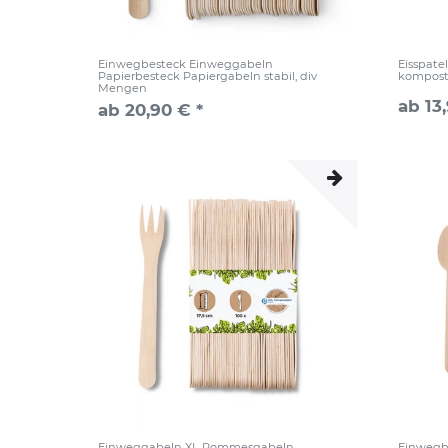
Einwegbesteck Einweggabeln
Eisspatel
Papierbesteck Papiergabeln stabil, div
komposti
Mengen
ab 13
ab 20,90 € *
Einweggabeln XL Pommesgabeln
Einwegbe