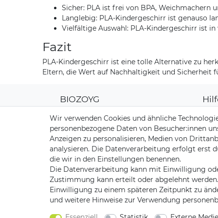
Sicher: PLA ist frei von BPA, Weichmachern 
Langlebig: PLA-Kindergeschirr ist genauso l
Vielfältige Auswahl: PLA-Kindergeschirr ist i
Fazit
PLA-Kindergeschirr ist eine tolle Alternative zu he
Eltern, die Wert auf Nachhaltigkeit und Sicherheit f
BIOZOYG
Hil
Über uns
Kun
Wir verwenden Cookies und ähnliche Technologie
CO2-Kompensation
Zahl
personenbezogene Daten von Besucher:innen unser
Unsere Materialien
Vers
Anzeigen zu personalisieren, Medien von Drittanb
Palmblatt Produktion
Rüc
analysieren. Die Datenverarbeitung erfolgt erst d
Kont
die wir in den Einstellungen benennen.
Die Datenverarbeitung kann mit Einwilligung ode
Zustimmung kann erteilt oder abgelehnt werden. E
Einwilligung zu einem späteren Zeitpunkt zu änd
und weitere Hinweise zur Verwendung personenb
Impressum
Daten­sch
Essenziell
Statistik
Externe Medi