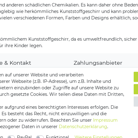
und anderen schädlichen Chemikalien. Es kann daher ohne Bede
anglebig wie herkömmliches Kunststoffgeschirr und kann proble
n vielen verschiedenen Formen, Farben und Designs erhältlich, s
rkömmlichem Kunststoffgeschirr, da es umweltfreundlich, sicher u
ür ihre Kinder legen.
fe & Kontakt
Zahlungsanbieter
denkonto
n auf unserer Website und verarbeiten
ungsarten
er Webseite (z.B. IP-Adresse), um z.B. Inhalte und
and & Lieferung
ietern einzubinden oder Zugriffe auf unsere Website zu
ksendungen
Versandpartner
urch gesetzte Cookies. Wir teilen diese Daten mit Dritten,
akt zu uns
r aufgrund eines berechtigten Interesses erfolgen. Die
s besteht das Recht, nicht einzuwilligen und die
ern oder zu widerrufen. Beachten Sie unser
Impressum
ezogener Daten in unserer
Daten­schutz­erklärung
.
utz­erklärung
AGB
Barrierefreiheitserklärung
Vertrag 
en
PayPal
Funktional
Weitere Einstellungen