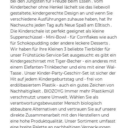
bei den Jüngsten für Freude beim Essen . Vom
Kinderbecher ohne Henkel lächelt sie das liebevoll
gestaltete, kindergerechte Design an und wenn Sie
verschiedene Ausführungen zuhause haben, hat Ihr
Nachwuchs jeden Tag aufs Neue Spaß am Eßtisch .
Die Kinderschale ist perfekt geeignet als kleine
Suppenschüssel - Mini-Bowl - für Cornflakes wie auch
für Schokopudding oder andere leckere Desserts .
Wir haben für Ihre Kleinen 3 beliebte Tierbilder für
unser Frühstücks-Service-Set ausgesucht: es gibt ein
Kindergeschirrset mit Tiger-Becher - ein anderes mit
einem Elefanten-Trinkbecher und eins mit einer Wal-
Tasse . Unser Kinder-Party-Geschirr-Set ist sicher der
Hit auf jedem Kindergeburtstag und - frei von
erdölbasiertem Plastik - auch ein gutes Zeichen von
Nachhaltiglkeit . BIOZOYG Immer mehr Plastikmüll
verschmutzt unsere Umwelt. Wählen Sie als
verantwortungsbewusster Mensch biologisch
abbaubare Alternativen und vertrauen Sie auf unsere
direkte Zusammenarbeit mit den Herstellern und
eine hohe Produktqualität. Unser Sortiment umfasst
eine breite Palette an nachhaltigen Verpackungen,