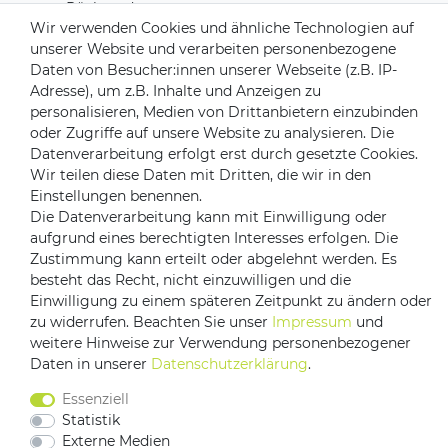
Rücksendungen
Wir verwenden Cookies und ähnliche Technologien auf
Kontakt zu uns
unserer Website und verarbeiten personenbezogene
Daten von Besucher:innen unserer Webseite (z.B. IP-
Zahlungsanbieter
Adresse), um z.B. Inhalte und Anzeigen zu
personalisieren, Medien von Drittanbietern einzubinden
oder Zugriffe auf unsere Website zu analysieren. Die
Datenverarbeitung erfolgt erst durch gesetzte Cookies.
Wir teilen diese Daten mit Dritten, die wir in den
Versandpartner
Einstellungen benennen.
Die Datenverarbeitung kann mit Einwilligung oder
aufgrund eines berechtigten Interesses erfolgen. Die
Zustimmung kann erteilt oder abgelehnt werden. Es
besteht das Recht, nicht einzuwilligen und die
Einwilligung zu einem späteren Zeitpunkt zu ändern oder
zu widerrufen. Beachten Sie unser
Impressum
und
weitere Hinweise zur Verwendung personenbezogener
Daten in unserer
Daten­schutz­erklärung
.
Impressum
Daten­schutz­erklärung
AGB
Barrierefreiheitserklärung
Essenziell
Vertrag widerrufen
Statistik
Kontakt
Externe Medien