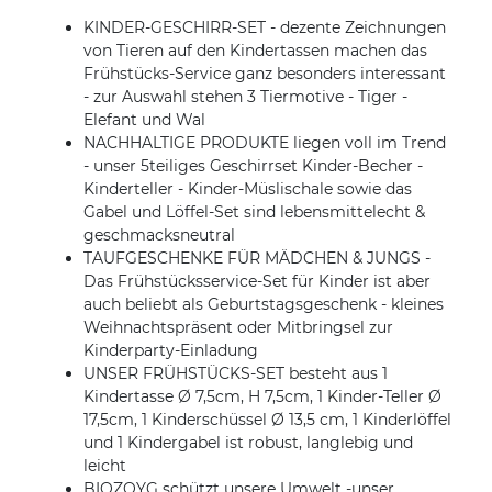
KINDER-GESCHIRR-SET - dezente Zeichnungen
von Tieren auf den Kindertassen machen das
Frühstücks-Service ganz besonders interessant
- zur Auswahl stehen 3 Tiermotive - Tiger -
Elefant und Wal
NACHHALTIGE PRODUKTE liegen voll im Trend
- unser 5teiliges Geschirrset Kinder-Becher -
Kinderteller - Kinder-Müslischale sowie das
Gabel und Löffel-Set sind lebensmittelecht &
geschmacksneutral
TAUFGESCHENKE FÜR MÄDCHEN & JUNGS -
Das Frühstücksservice-Set für Kinder ist aber
auch beliebt als Geburtstagsgeschenk - kleines
Weihnachtspräsent oder Mitbringsel zur
Kinderparty-Einladung
UNSER FRÜHSTÜCKS-SET besteht aus 1
Kindertasse Ø 7,5cm, H 7,5cm, 1 Kinder-Teller Ø
17,5cm, 1 Kinderschüssel Ø 13,5 cm, 1 Kinderlöffel
und 1 Kindergabel ist robust, langlebig und
leicht
BIOZOYG schützt unsere Umwelt -unser