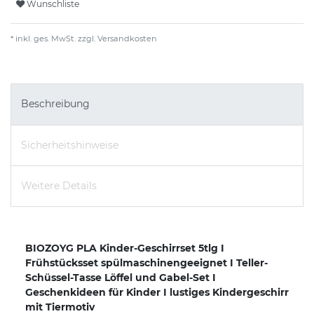
Wunschliste
* inkl. ges. MwSt. zzgl.
Versandkosten
Beschreibung
Sicherheitshinweise
Weitere Details
BIOZOYG PLA Kinder-Geschirrset 5tlg I
Frühstücksset spülmaschinengeeignet I Teller-
Schüssel-Tasse Löffel und Gabel-Set I
Geschenkideen für Kinder I lustiges Kindergeschirr
mit Tiermotiv