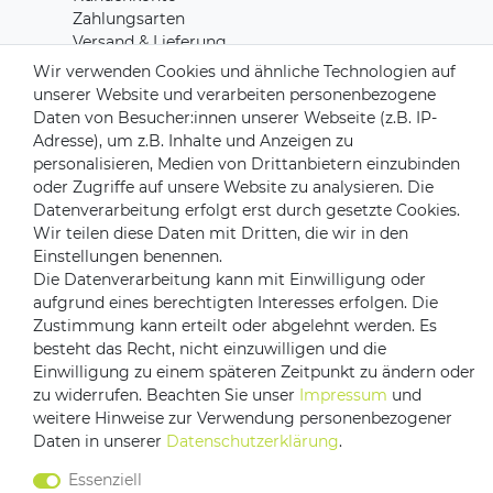
Zahlungsarten
Versand & Lieferung
Rücksendungen
Wir verwenden Cookies und ähnliche Technologien auf
Kontakt zu uns
unserer Website und verarbeiten personenbezogene
Daten von Besucher:innen unserer Webseite (z.B. IP-
Adresse), um z.B. Inhalte und Anzeigen zu
Zahlungsanbieter
personalisieren, Medien von Drittanbietern einzubinden
oder Zugriffe auf unsere Website zu analysieren. Die
Datenverarbeitung erfolgt erst durch gesetzte Cookies.
Wir teilen diese Daten mit Dritten, die wir in den
Einstellungen benennen.
Versandpartner
Die Datenverarbeitung kann mit Einwilligung oder
aufgrund eines berechtigten Interesses erfolgen. Die
Zustimmung kann erteilt oder abgelehnt werden. Es
besteht das Recht, nicht einzuwilligen und die
Einwilligung zu einem späteren Zeitpunkt zu ändern oder
zu widerrufen. Beachten Sie unser
Impressum
und
weitere Hinweise zur Verwendung personenbezogener
Daten in unserer
Daten­schutz­erklärung
.
Impressum
Daten­schutz­erklärung
AGB
Essenziell