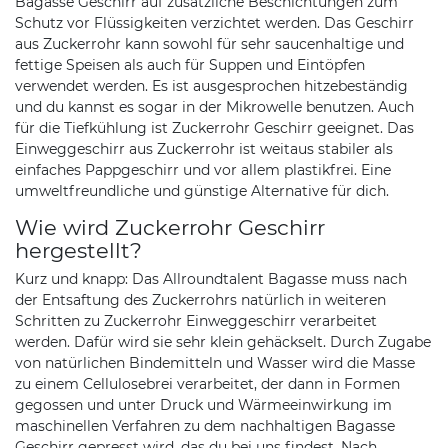
Bagasse Geschirr auf zusätzliche Beschichtungen zum
Schutz vor Flüssigkeiten verzichtet werden. Das Geschirr
aus Zuckerrohr kann sowohl für sehr saucenhaltige und
fettige Speisen als auch für Suppen und Eintöpfen
verwendet werden. Es ist ausgesprochen hitzebeständig
und du kannst es sogar in der Mikrowelle benutzen. Auch
für die Tiefkühlung ist Zuckerrohr Geschirr geeignet. Das
Einweggeschirr aus Zuckerrohr ist weitaus stabiler als
einfaches Pappgeschirr und vor allem plastikfrei. Eine
umweltfreundliche und günstige Alternative für dich.
Wie wird Zuckerrohr Geschirr
hergestellt?
Kurz und knapp: Das Allroundtalent Bagasse muss nach
der Entsaftung des Zuckerrohrs natürlich in weiteren
Schritten zu Zuckerrohr Einweggeschirr verarbeitet
werden. Dafür wird sie sehr klein gehäckselt. Durch Zugabe
von natürlichen Bindemitteln und Wasser wird die Masse
zu einem Cellulosebrei verarbeitet, der dann in Formen
gegossen und unter Druck und Wärmeeinwirkung im
maschinellen Verfahren zu dem nachhaltigen Bagasse
Geschirr gepresst wird, das du bei uns findest. Nach