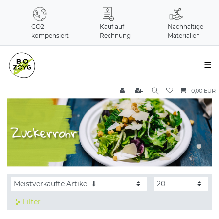
CO2-
Kauf auf
Nachhaltige
kompensiert
Rechnung
Materialien
☰
0,00 EUR
Filter