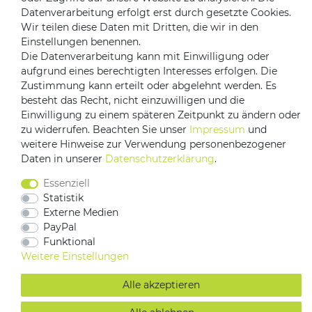
Datenverarbeitung erfolgt erst durch gesetzte Cookies.
Versandpartner
Wir teilen diese Daten mit Dritten, die wir in den
Einstellungen benennen.
Die Datenverarbeitung kann mit Einwilligung oder
aufgrund eines berechtigten Interesses erfolgen. Die
Zustimmung kann erteilt oder abgelehnt werden. Es
besteht das Recht, nicht einzuwilligen und die
Einwilligung zu einem späteren Zeitpunkt zu ändern oder
zu widerrufen. Beachten Sie unser
Impressum
und
Impressum
Daten­schutz­erklärung
AGB
weitere Hinweise zur Verwendung personenbezogener
Daten in unserer
Daten­schutz­erklärung
.
Barrierefreiheitserklärung
Vertrag widerrufen
Essenziell
Kontakt
Statistik
Externe Medien
PayPal
Funktional
Weitere Einstellungen
Alle akzeptieren