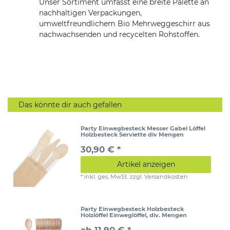
Unser Sortiment umfasst eine breite Palette an
nachhaltigen Verpackungen,
umweltfreundlichem Bio Mehrweggeschirr aus
nachwachsenden und recycelten Rohstoffen.
Das könnte dir auch gefallen
Party Einwegbesteck Messer Gabel Löffel
Holzbesteck Serviette div Mengen
30,90 € *
Artikel anzeigen
*
inkl. ges. MwSt.
zzgl.
Versandkosten
Party Einwegbesteck Holzbesteck
Holzlöffel Einweglöffel, div. Mengen
ab 11,90 € *