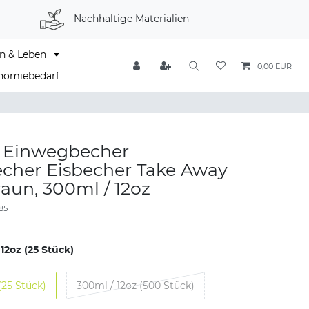
Nachhaltige Materialien
n & Leben
0,00 EUR
nomiebedarf
k Einwegbecher
echer Eisbecher Take Away
raun, 300ml / 12oz
85
12oz (25 Stück)
(25 Stück)
300ml / 12oz (500 Stück)