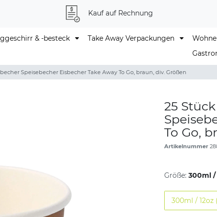
Kauf auf Rechnung
geschirr & -besteck
Take Away Verpackungen
Wohne
Gastro
echer Speisebecher Eisbecher Take Away To Go, braun, div. Größen
25 Stüc
Speiseb
To Go, b
Artikelnummer
28
Größe:
300ml / 
300ml / 12oz 