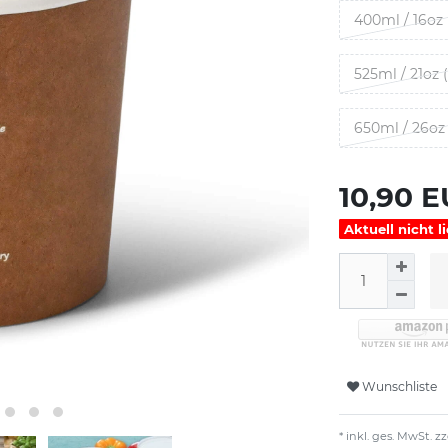
400ml / 16oz 
525ml / 21oz 
650ml / 26oz 
10,90 
Aktuell nicht l
Wunschliste
* inkl. ges. MwSt. zz