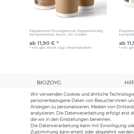
Pappbecher Einwegbecher Doppelwandig
Pappbec
kompostierbar, braun, div. Größen
komposti
ab 11,90 € *
ab 11,
*
inkl. ges. MwSt.
zzgl.
Versandkosten
*
inkl. g
BIOZOYG
Hil
Über uns
Kun
Wir verwenden Cookies und ähnliche Technologie
CO2-Kompensation
Zahl
personenbezogene Daten von Besucher:innen unser
Unsere Materialien
Vers
Anzeigen zu personalisieren, Medien von Drittanb
Palmblatt Produktion
Rüc
analysieren. Die Datenverarbeitung erfolgt erst d
Kont
die wir in den Einstellungen benennen.
Die Datenverarbeitung kann mit Einwilligung ode
Zustimmung kann erteilt oder abgelehnt werden. E