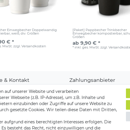
her Einwegbecher Doppelwandig
[Paket] Pappbecher Trinkbecher
erbar, weiß, div. Größen
Einwegbecher kompostierbar, schwa
Größen
90 € *
ab 9,90 € *
es. MwSt.
zzgl.
Versandkosten
*
inkl. ges. MwSt.
zzgl.
Versandkost
fe & Kontakt
Zahlungsanbieter
denkonto
n auf unserer Website und verarbeiten
ungsarten
er Webseite (z.B. IP-Adresse), um z.B. Inhalte und
and & Lieferung
ietern einzubinden oder Zugriffe auf unsere Website zu
ksendungen
Versandpartner
urch gesetzte Cookies. Wir teilen diese Daten mit Dritten,
akt zu uns
r aufgrund eines berechtigten Interesses erfolgen. Die
s besteht das Recht, nicht einzuwilligen und die