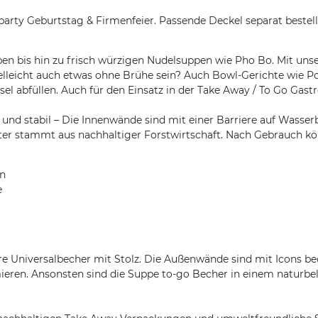
arty Geburtstag & Firmenfeier. Passende Deckel separat bestell
en bis hin zu frisch würzigen Nudelsuppen wie Pho Bo. Mit un
ielleicht auch etwas ohne Brühe sein? Auch Bowl-Gerichte wie P
sel abfüllen. Auch für den Einsatz in der Take Away / To Go Gas
und stabil – Die Innenwände sind mit einer Barriere auf Wasser
lter stammt aus nachhaltiger Forstwirtschaft. Nach Gebrauch kö
en
e
 Universalbecher mit Stolz. Die Außenwände sind mit Icons bed
eren. Ansonsten sind die Suppe to-go Becher in einem naturbe