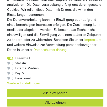
Versandpartner
analysieren. Die Datenverarbeitung erfolgt erst durch gesetzte
Cookies. Wir teilen diese Daten mit Dritten, die wir in den
Einstellungen benennen.
Die Datenverarbeitung kann mit Einwilligung oder aufgrund
eines berechtigten Interesses erfolgen. Die Zustimmung kann
erteilt oder abgelehnt werden. Es besteht das Recht, nicht
einzuwilligen und die Einwilligung zu einem späteren Zeitpunkt
zu ändern oder zu widerrufen. Beachten Sie unser
Impressum
und weitere Hinweise zur Verwendung personenbezogener
Impressum
Daten­schutz­erklärung
AGB
Daten in unserer
Daten­schutz­erklärung
.
Barrierefreiheitserklärung
Vertrag widerrufen
Essenziell
Statistik
Kontakt
Externe Medien
PayPal
Funktional
Weitere Einstellungen
Alle akzeptieren
Alle ablehnen