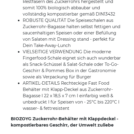
Restfasern des Zuckerrohrs hergestellt und
somit 100% biologisch abbaubar und
vollständig kompostierbar gemäß DIN13432
ROBUSTE QUALITÄT Die Speiseschalen aus
Zuckerrohr-Bagasse halten selbst fettigen und
saucenhaltigen Speisen oder einer Befüllung
von Salaten mit Dressing stand - perfekt für
Dein Take-Away-Lunch
VIELSEITIGE VERWENDUNG Die moderne
Fingerfood-Schale eignet sich auch wunderbar
als Snack-Schüssel & Salat-Schale oder To-Go-
Geschirr & Pommes Box in der Gastronomie
sowie als Verpackung für Burger
ARTIKEL-DETAILS Rechteckige Fast Food
Behälter mit Klapp-Deckel aus Zuckerrohr-
Bagasse I 22 x 18,5 x 7 cm I einfarbig weiß &
unbedruckt I für Speisen von - 25°C bis 220°C I
wasser- & fettresistent
BIOZOYG Zuckerrohr-Behälter mit Klappdeckel -
kompostierbares Geschirr, der Umwelt zuliebe