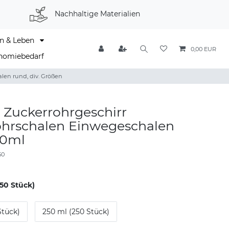
Nachhaltige Materialien
n & Leben
0,00 EUR
nomiebedarf
len rund, div. Größen
 Zuckerrohrgeschirr
ohrschalen Einwegeschalen
00ml
50
50 Stück)
Stück)
250 ml (250 Stück)