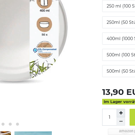
250 ml (100 S
250ml (50 St
400ml (1000 
500ml (100 S
500ml (50 St
13,90 
Im Lager vorrä