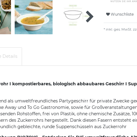
Wunschliste
* inkl. ges. MwSt. zz
 Details
r I kompostierbares, biologisch abbaubares Geschirr I Supp
d als umweltfreundliches Partygeschirr für private Zwecke gee
ke Away und To Go Gastronomie, sowie für Großveranstaltungen
enden Rohstoffen, frei von Plastik, ohne chemische Zusätze, 1
rn des Zuckerrohrs hergestellt. Dank diesen Fasern entsteht e
eundlich gebleichte, runde Suppenschüsseln aus Zuckerrohr