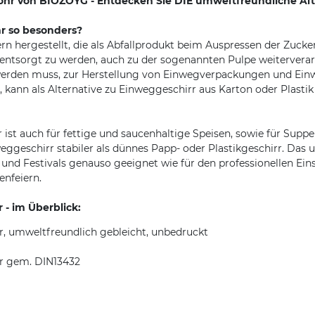
ohr von BIOZOYG - Entdecken Sie DIE umweltfreundliche Alt
r so besonders?
ern hergestellt, die als Abfallprodukt beim Auspressen der Zuck
entsorgt zu werden, auch zu der sogenannten Pulpe weiterverar
ut werden muss, zur Herstellung von Einwegverpackungen und Ei
kann als Alternative zu Einweggeschirr aus Karton oder Plastik 
ist auch für fettige und saucenhaltige Speisen, sowie für Supp
weggeschirr stabiler als dünnes Papp- oder Plastikgeschirr. Da
ng und Festivals genauso geeignet wie für den professionellen Ein
nfeiern.
- im Überblick:
r, umweltfreundlich gebleicht, unbedruckt
ar gem. DIN13432