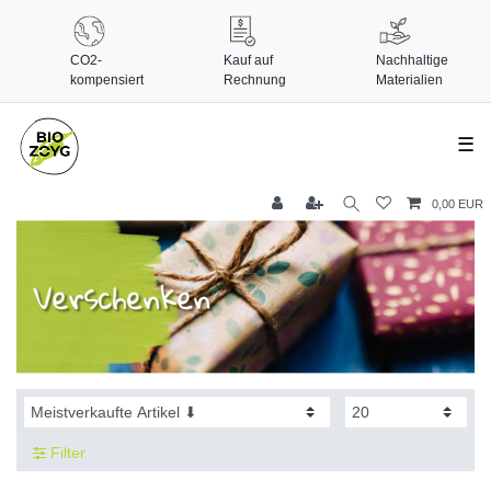
CO2-
Kauf auf
Nachhaltige
kompensiert
Rechnung
Materialien
☰
0,00 EUR
Filter