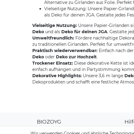
Alternative zu Girlanden aus Folie. Perfek
Vielseitige Nutzung: Unsere Papier-Girland
als Deko für deinen JGA. Gestalte jedes Fe
Vielseitige Nutzung:
Unsere Papier-Girlanden si
Deko
und als
Deko für deinen JGA
. Gestalte j
Umweltfreundlich:
Fördere nachhaltige Dekora
zu traditionellen Girlanden. Perfekt für umweltf
Praktisch wiederverwendbar:
Einfach nach der
Deko
oder
Deko zur Hochzeit
.
Trockener Einsatz:
Diese dekorative Kette ist i
einfach aufhängen und in Partystimmung kom
Dekorative Highlights:
Unsere 3,6 m lange
Dek
Dekoprodukten und schafft eine festliche Atmos
BIOZOYG
Hil
Über uns
Kun
Wir verwenden Cookies und ähnliche Technologie