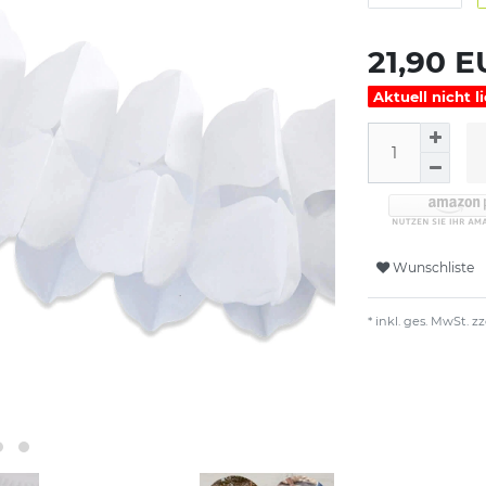
21,90 
Aktuell nicht l
Wunschliste
* inkl. ges. MwSt. zz