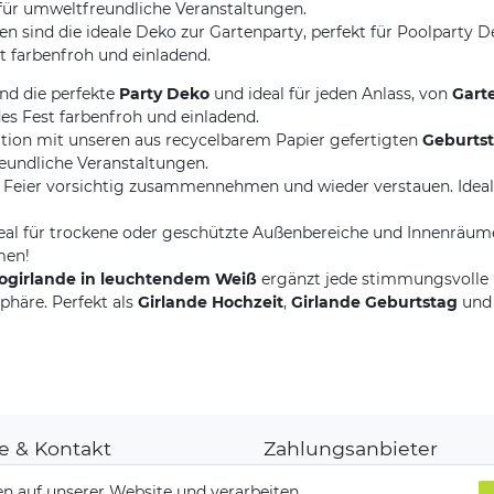
t für umweltfreundliche Veranstaltungen.
en sind die ideale Deko zur Gartenparty, perfekt für Poolparty 
st farbenfroh und einladend.
nd die perfekte
Party Deko
und ideal für jeden Anlass, von
Gart
edes Fest farbenfroh und einladend.
tion mit unseren aus recycelbarem Papier gefertigten
Geburts
reundliche Veranstaltungen.
 Feier vorsichtig zusammennehmen und wieder verstauen. Ideal
deal für trockene oder geschützte Außenbereiche und Innenräume, 
men!
ogirlande in leuchtendem Weiß
ergänzt jede stimmungsvolle F
phäre. Perfekt als
Girlande Hochzeit
,
Girlande Geburtstag
und 
fe & Kontakt
Zahlungsanbieter
denkonto
n auf unserer Website und verarbeiten