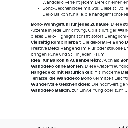
Wanddeko verleiht jedem Bereich einen en
Boho-Geschenkidee mit Stil: Diese stilvol
Deko Balkon für alle, die handgemachte Nat
Boho-Wohngefühl für jedes Zuhause:
Diese sti
Akzente in jede Einrichtung. Ob als luftiger
Wan
dieses Deko-Highlight schafft sofort Behaglichke
Vielseitig kombinierbar:
Die dekorative
Boho 
kreative
Deko Hängend
im Flur oder stilvolle
bringen Ruhe und Stil in jeden Raum.
Ideal für Balkon & Außenbereich:
Auch als
Boh
Wanddeko ohne Bohren
. Diese wetterfreundl
Hängedeko mit Natürlichkeit:
Als moderne
De
Terrasse  die
Wanddeko Boho
vermittelt Leicht
Wundervolle Geschenkidee:
Die hochwertige W
Wanddeko Balkon
, zur Einweihung oder zum Geb