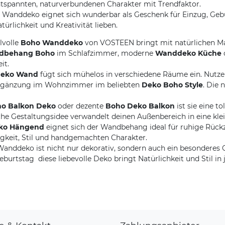
tspannten, naturverbundenen Charakter mit Trendfaktor.
le Wanddeko eignet sich wunderbar als Geschenk für Einzug, Geb
ürlichkeit und Kreativität lieben.
lvolle
Boho Wanddeko
von VOSTEEN bringt mit natürlichen M
dbehang Boho
im Schlafzimmer, moderne
Wanddeko Küche
it.
Deko Wand
fügt sich mühelos in verschiedene Räume ein. Nutzen
 Ergänzung im Wohnzimmer im beliebten
Deko Boho Style
. Die 
o Balkon Deko
oder dezente
Boho Deko Balkon
ist sie eine t
iche Gestaltungsidee verwandelt deinen Außenbereich in eine kle
ko Hängend
eignet sich der Wandbehang ideal für ruhige Rückz
igkeit, Stil und handgemachten Charakter.
anddeko ist nicht nur dekorativ, sondern auch ein besonderes 
urtstag  diese liebevolle Deko bringt Natürlichkeit und Stil in