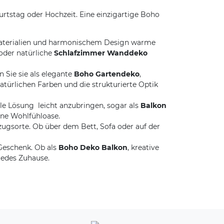
urtstag oder Hochzeit. Eine einzigartige Boho
aterialien und harmonischem Design warme
oder natürliche
Schlafzimmer Wanddeko

 Sie sie als elegante
Boho Gartendeko
,
natürlichen Farben und die strukturierte Optik
olle Lösung  leicht anzubringen, sogar als
Balkon
ine Wohlfühloase.
ugsorte. Ob über dem Bett, Sofa oder auf der
Geschenk. Ob als
Boho Deko Balkon
, kreative
 jedes Zuhause.