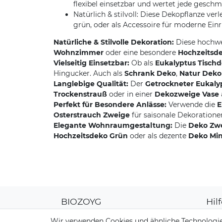
flexibel einsetzbar und wertet jede gesch
Natürlich & stilvoll: Diese Dekopflanze ve
grün, oder als Accessoire für moderne Ein
Natürliche & Stilvolle Dekoration:
Diese hochw
Wohnzimmer
oder eine besondere
Hochzeitsd
Vielseitig Einsetzbar:
Ob als
Eukalyptus Tisch
Hingucker. Auch als
Schrank Deko
,
Natur Deko
Langlebige Qualität:
Der
Getrockneter Eukaly
Trockenstrauß
oder in einer
Dekozweige Vase
Perfekt für Besondere Anlässe:
Verwende die
E
Osterstrauch Zweige
für saisonale Dekoratione
Elegante Wohnraumgestaltung:
Die
Deko Zwe
Hochzeitsdeko Grün
oder als dezente
Deko Min
BIOZOYG
Hil
Über uns
Kun
Wir verwenden Cookies und ähnliche Technologie