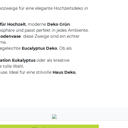
ekozweige für eine elegante Hochzeitsdeko in
für Hochzeit
, moderne
Deko Grün
osphäre und passt perfekt in jedes Ambiente.
Bodenvase
 diese Zweige sind ein echter
rme.
legeleichte
Eucalyptus Deko
. Ob als
ation Eukalyptus
oder als kreative
e tolle Wahl.
e. Ideal für eine stilvolle
Haus Deko
,