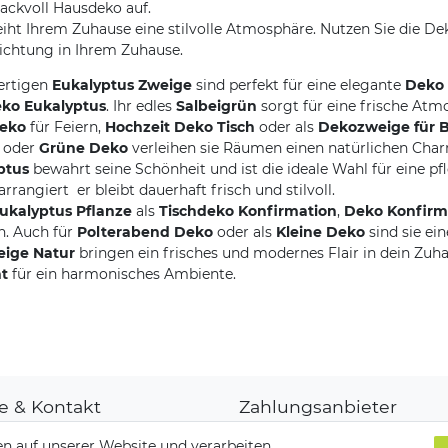
mackvoll Hausdeko auf.
rleiht Ihrem Zuhause eine stilvolle Atmosphäre. Nutzen Sie die D
richtung in Ihrem Zuhause.
ertigen
Eukalyptus Zweige
sind perfekt für eine elegante
Deko 
eko Eukalyptus
. Ihr edles
Salbeigrün
sorgt für eine frische Atm
deko
für Feiern,
Hochzeit Deko Tisch
oder als
Dekozweige für 
oder
Grüne Deko
verleihen sie Räumen einen natürlichen Cha
ptus
bewahrt seine Schönheit und ist die ideale Wahl für eine pf
arrangiert  er bleibt dauerhaft frisch und stilvoll.
ukalyptus Pflanze
als
Tischdeko Konfirmation
,
Deko Konfirm
n. Auch für
Polterabend Deko
oder als
Kleine Deko
sind sie ein
ige Natur
bringen ein frisches und modernes Flair in dein Zuhaus
t
für ein harmonisches Ambiente.
fe & Kontakt
Zahlungsanbieter
denkonto
n auf unserer Website und verarbeiten