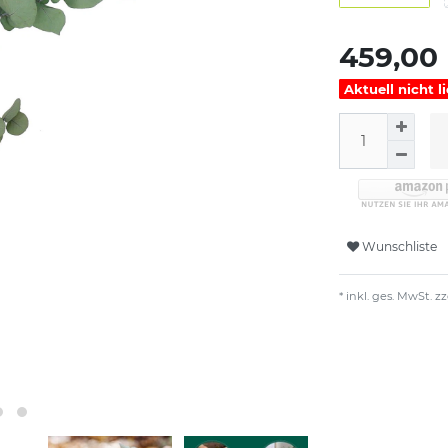
459,00
Aktuell nicht l
Wunschliste
* inkl. ges. MwSt. zz