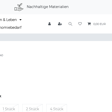
Nachhaltige Materialien
n & Leben
0,00 EUR
nomiebedarf
40
k
1 Stück
2 Stück
4 Stück