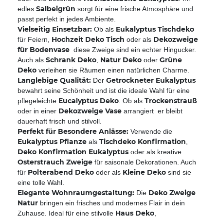
Salbeigrün
edles
sorgt für eine frische Atmosphäre und
passt perfekt in jedes Ambiente.
Vielseitig Einsetzbar:
Eukalyptus Tischdeko
Ob als
Hochzeit Deko Tisch
Dekozweige
für Feiern,
oder als
für Bodenvase
 diese Zweige sind ein echter Hingucker.
Schrank Deko
Natur Deko
Grüne
Auch als
,
oder
Deko
verleihen sie Räumen einen natürlichen Charme.
Langlebige Qualität:
Getrockneter Eukalyptus
Der
bewahrt seine Schönheit und ist die ideale Wahl für eine
Eucalyptus Deko
Trockenstrauß
pflegeleichte
. Ob als
Dekozweige Vase
oder in einer
arrangiert  er bleibt
dauerhaft frisch und stilvoll.
Perfekt für Besondere Anlässe:
Verwende die
Eukalyptus Pflanze
Tischdeko Konfirmation
als
,
Deko Konfirmation Eukalyptus
oder als kreative
Osterstrauch Zweige
für saisonale Dekorationen. Auch
Polterabend Deko
Kleine Deko
für
oder als
sind sie
eine tolle Wahl.
Elegante Wohnraumgestaltung:
Deko Zweige
Die
Natur
bringen ein frisches und modernes Flair in dein
Haus Deko
Zuhause. Ideal für eine stilvolle
,