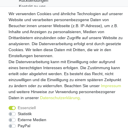
Rücksendungen
Kontakt zu uns
Wir verwenden Cookies und ähnliche Technologien auf unserer
Website und verarbeiten personenbezogene Daten von
Zahlungsanbieter
Besucher:innen unserer Webseite (z.B. IP-Adresse), um z.B.
Inhalte und Anzeigen zu personalisieren, Medien von
Drittanbietern einzubinden oder Zugriffe auf unsere Website zu
analysieren. Die Datenverarbeitung erfolgt erst durch gesetzte
Cookies. Wir teilen diese Daten mit Dritten, die wir in den
Versandpartner
Einstellungen benennen.
Die Datenverarbeitung kann mit Einwilligung oder aufgrund
eines berechtigten Interesses erfolgen. Die Zustimmung kann
erteilt oder abgelehnt werden. Es besteht das Recht, nicht
einzuwilligen und die Einwilligung zu einem späteren Zeitpunkt
zu ändern oder zu widerrufen. Beachten Sie unser
Impressum
und weitere Hinweise zur Verwendung personenbezogener
Daten in unserer
Daten­schutz­erklärung
.
Impressum
Daten­schutz­erklärung
AGB
Essenziell
Barrierefreiheitserklärung
Vertrag widerrufen
Statistik
Externe Medien
Kontakt
PayPal