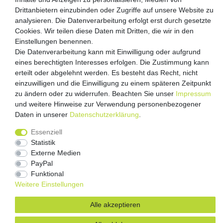
Drittanbietern einzubinden oder Zugriffe auf unsere Website zu
analysieren. Die Datenverarbeitung erfolgt erst durch gesetzte
Versandpartner
Cookies. Wir teilen diese Daten mit Dritten, die wir in den
Einstellungen benennen.
Die Datenverarbeitung kann mit Einwilligung oder aufgrund
eines berechtigten Interesses erfolgen. Die Zustimmung kann
erteilt oder abgelehnt werden. Es besteht das Recht, nicht
einzuwilligen und die Einwilligung zu einem späteren Zeitpunkt
zu ändern oder zu widerrufen. Beachten Sie unser
Impressum
und weitere Hinweise zur Verwendung personenbezogener
Daten in unserer
Daten­schutz­erklärung
.
Impressum
Daten­schutz­erklärung
AGB
Essenziell
Barrierefreiheitserklärung
Vertrag widerrufen
Statistik
Kontakt
Externe Medien
PayPal
Funktional
Weitere Einstellungen
Alle akzeptieren