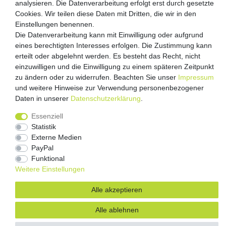
Versandpartner
analysieren. Die Datenverarbeitung erfolgt erst durch gesetzte
Cookies. Wir teilen diese Daten mit Dritten, die wir in den
Einstellungen benennen.
Die Datenverarbeitung kann mit Einwilligung oder aufgrund
eines berechtigten Interesses erfolgen. Die Zustimmung kann
erteilt oder abgelehnt werden. Es besteht das Recht, nicht
einzuwilligen und die Einwilligung zu einem späteren Zeitpunkt
zu ändern oder zu widerrufen. Beachten Sie unser
Impressum
und weitere Hinweise zur Verwendung personenbezogener
Impressum
Daten­schutz­erklärung
AGB
Daten in unserer
Daten­schutz­erklärung
.
Barrierefreiheitserklärung
Vertrag widerrufen
Essenziell
Statistik
Kontakt
Externe Medien
PayPal
Funktional
Weitere Einstellungen
Alle akzeptieren
Alle ablehnen