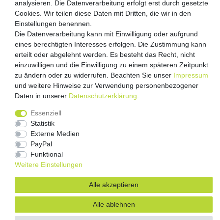
Versandpartner
analysieren. Die Datenverarbeitung erfolgt erst durch gesetzte
Cookies. Wir teilen diese Daten mit Dritten, die wir in den
Einstellungen benennen.
Die Datenverarbeitung kann mit Einwilligung oder aufgrund
eines berechtigten Interesses erfolgen. Die Zustimmung kann
erteilt oder abgelehnt werden. Es besteht das Recht, nicht
einzuwilligen und die Einwilligung zu einem späteren Zeitpunkt
zu ändern oder zu widerrufen. Beachten Sie unser
Impressum
und weitere Hinweise zur Verwendung personenbezogener
Impressum
Daten­schutz­erklärung
AGB
Daten in unserer
Daten­schutz­erklärung
.
Barrierefreiheitserklärung
Vertrag widerrufen
Essenziell
Statistik
Kontakt
Externe Medien
PayPal
Funktional
Weitere Einstellungen
Alle akzeptieren
Alle ablehnen