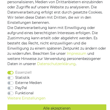
personalisieren, Medien von Drittanbietern einzubinden
oder Zugriffe auf unsere Website zu analysieren. Die
Datenverarbeitung erfolgt erst durch gesetzte Cookies.
Versandpartner
Wir teilen diese Daten mit Dritten, die wir in den
Einstellungen benennen.
Die Datenverarbeitung kann mit Einwilligung oder
aufgrund eines berechtigten Interesses erfolgen. Die
Zustimmung kann erteilt oder abgelehnt werden. Es
besteht das Recht, nicht einzuwilligen und die
Einwilligung zu einem späteren Zeitpunkt zu ändern oder
zu widerrufen. Beachten Sie unser
Impressum
und
Impressum
Daten­schutz­erklärung
AGB
weitere Hinweise zur Verwendung personenbezogener
Daten in unserer
Daten­schutz­erklärung
.
Barrierefreiheitserklärung
Vertrag widerrufen
Essenziell
Kontakt
Statistik
Externe Medien
PayPal
Funktional
Weitere Einstellungen
Alle akzeptieren