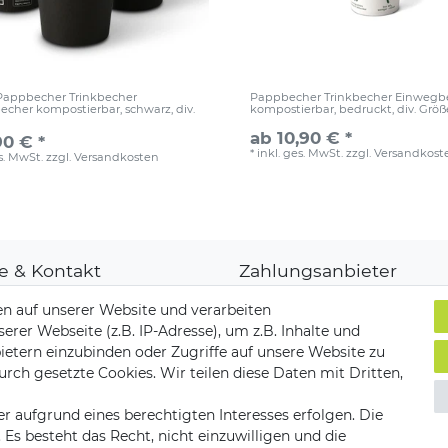
 Pappbecher Trinkbecher
Pappbecher Trinkbecher Einwegb
cher kompostierbar, schwarz, div.
kompostierbar, bedruckt, div. Grö
ab 10,90 € *
90 € *
*
inkl. ges. MwSt.
zzgl.
Versandkost
es. MwSt.
zzgl.
Versandkosten
fe & Kontakt
Zahlungsanbieter
denkonto
n auf unserer Website und verarbeiten
ungsarten
er Webseite (z.B. IP-Adresse), um z.B. Inhalte und
and & Lieferung
ietern einzubinden oder Zugriffe auf unsere Website zu
ksendungen
Versandpartner
urch gesetzte Cookies. Wir teilen diese Daten mit Dritten,
akt zu uns
r aufgrund eines berechtigten Interesses erfolgen. Die
s besteht das Recht, nicht einzuwilligen und die