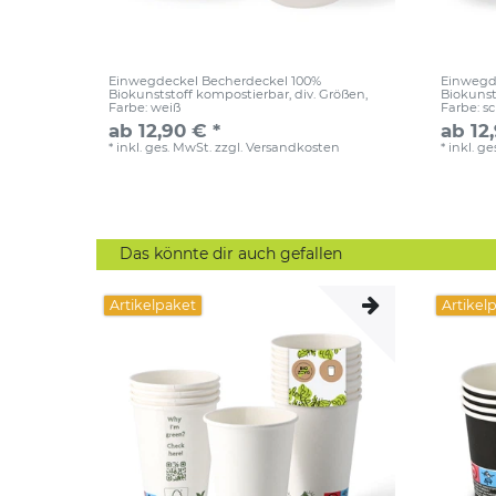
Einwegdeckel Becherdeckel 100%
Einwegd
Biokunststoff kompostierbar, div. Größen
,
Biokunst
Farbe: weiß
Farbe: s
ab 12,90 € *
ab 12
*
inkl. ges. MwSt.
zzgl.
Versandkosten
*
inkl. g
Das könnte dir auch gefallen
Artikelpaket
Artikel