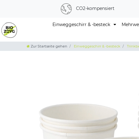
CO2-kompensiert
Einweggeschirr & -besteck
Mehrweg
Zur Startseite gehen
Einweggeschirr & -besteck
Trinkb