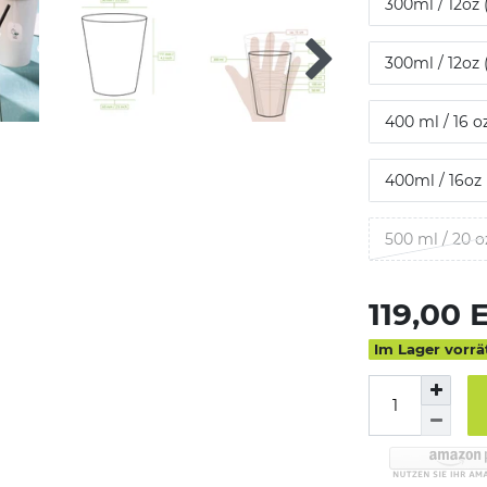
300ml / 12oz 
300ml / 12oz 
400 ml / 16 o
400ml / 16oz 
500 ml / 20 o
119,00
Im Lager vorrä