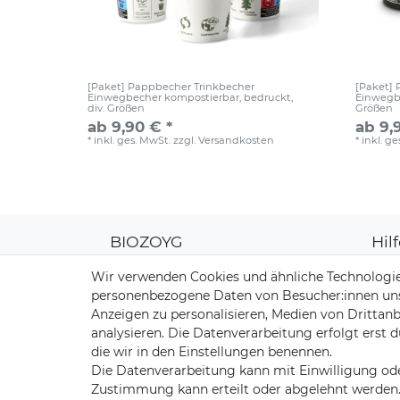
[Paket] Pappbecher Trinkbecher
[Paket]
Einwegbecher kompostierbar, bedruckt,
Einwegbe
div. Größen
Größen
ab 9,90 € *
ab 9,
*
inkl. ges. MwSt.
zzgl.
Versandkosten
*
inkl. g
BIOZOYG
Hil
Über uns
Kun
Wir verwenden Cookies und ähnliche Technologie
CO2-Kompensation
Zahl
personenbezogene Daten von Besucher:innen unser
Unsere Materialien
Vers
Anzeigen zu personalisieren, Medien von Drittanb
Palmblatt Produktion
Rüc
analysieren. Die Datenverarbeitung erfolgt erst d
Kont
die wir in den Einstellungen benennen.
Die Datenverarbeitung kann mit Einwilligung ode
Zustimmung kann erteilt oder abgelehnt werden. E