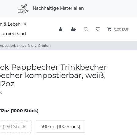
Nachhaltige Materialien
n & Leben
0,00 EUR
nomiebedarf
ostierbar, weiß, div. Größen
ück Pappbecher Trinkbecher
echer kompostierbar, weiß,
12oz
26
 12oz (1000 Stück)
z (250 Stück)
400 ml (100 Stück)