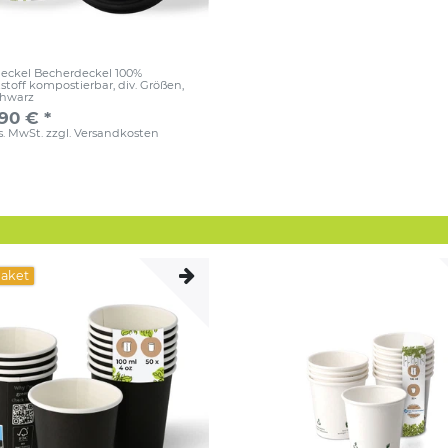
eckel Becherdeckel 100%
stoff kompostierbar, div. Größen
,
chwarz
,90 € *
es. MwSt.
zzgl.
Versandkosten
paket