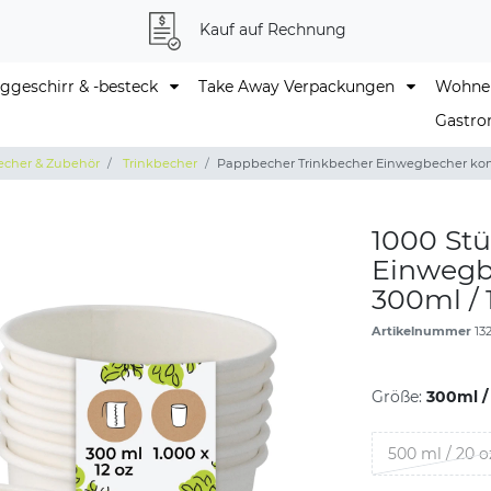
Kauf auf Rechnung
geschirr & -besteck
Take Away Verpackungen
Wohne
Gastro
echer & Zubehör
Trinkbecher
Pappbecher Trinkbecher Einwegbecher komp
1000 St
Einwegb
300ml / 
Artikelnummer
13
Größe:
300ml /
500 ml / 20 o