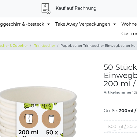
Kauf auf Rechnung
geschirr & -besteck
Take Away Verpackungen
Wohne
Gastro
echer & Zubehör
Trinkbecher
Pappbecher Trinkbecher Einwegbecher komp
50 Stüc
Einwegb
200 ml /
Artikelnummer
13
Größe:
200ml /
500 ml / 20 o