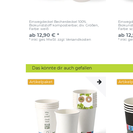
Einwegdeckel Becherdeckel 100%
Einwegd
Biokunststoff kompostierbar, div. Größen
,
Biokunst
Farbe: weiß
Farbe: s
ab 12,90 € *
ab 12
*
inkl. ges. MwSt.
zzgl.
Versandkosten
*
inkl. g
Das könnte dir auch gefallen
Artikelpaket
Artikel