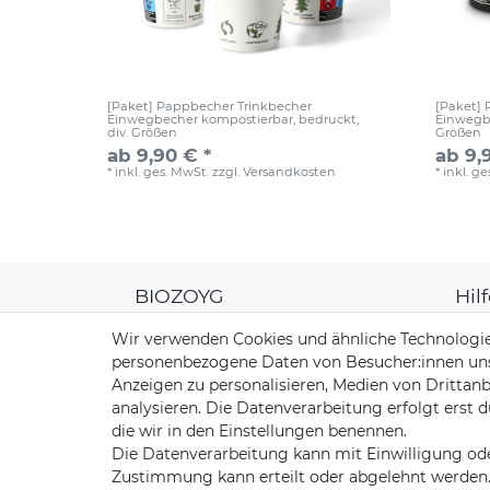
[Paket] Pappbecher Trinkbecher
[Paket]
Einwegbecher kompostierbar, bedruckt,
Einwegbe
div. Größen
Größen
ab 9,90 € *
ab 9,
*
inkl. ges. MwSt.
zzgl.
Versandkosten
*
inkl. g
BIOZOYG
Hil
Über uns
Kun
Wir verwenden Cookies und ähnliche Technologie
CO2-Kompensation
Zahl
personenbezogene Daten von Besucher:innen unser
Unsere Materialien
Vers
Anzeigen zu personalisieren, Medien von Drittanb
Palmblatt Produktion
Rüc
analysieren. Die Datenverarbeitung erfolgt erst d
Kont
die wir in den Einstellungen benennen.
Die Datenverarbeitung kann mit Einwilligung ode
Zustimmung kann erteilt oder abgelehnt werden. E