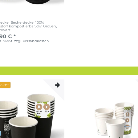
eckel Becherdeckel 100%
stoff kompostierbar, div. Größen
,
chwarz
,90 € *
es. MwSt.
zzgl.
Versandkosten
paket