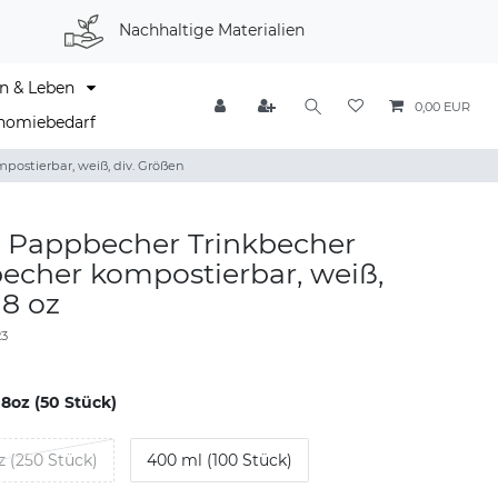
Nachhaltige Materialien
n & Leben
0,00 EUR
nomiebedarf
ostierbar, weiß, div. Größen
k Pappbecher Trinkbecher
echer kompostierbar, weiß,
 8 oz
23
 8oz (50 Stück)
z (250 Stück)
400 ml (100 Stück)