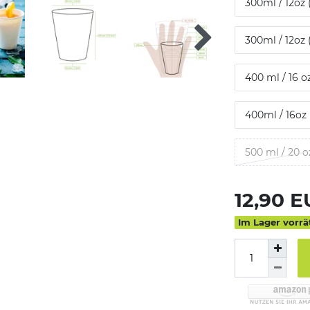
300ml / 12oz 
300ml / 12oz 
400 ml / 16 o
400ml / 16oz 
500 ml / 20 o
12,90 
Im Lager vorrä