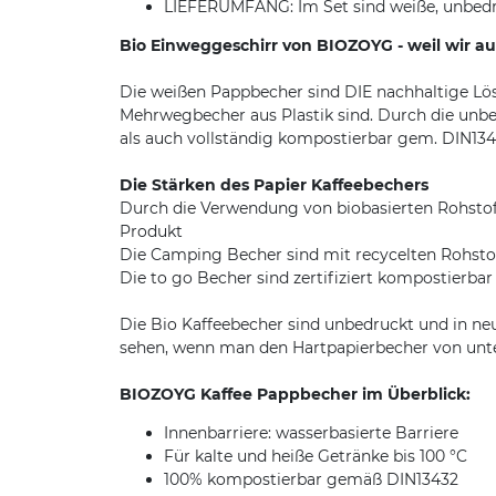
LIEFERUMFANG: Im Set sind weiße, unbedr
Bio Einweggeschirr von BIOZOYG - weil wir a
Die weißen Pappbecher sind DIE nachhaltige Lös
Mehrwegbecher aus Plastik sind. Durch die unbe
als auch vollständig kompostierbar gem. DIN134
Die Stärken des Papier Kaffeebechers
Durch die Verwendung von biobasierten Rohstof
Produkt
Die Camping Becher sind mit recycelten Rohstof
Die to go Becher sind zertifiziert kompostierb
Die Bio Kaffeebecher sind unbedruckt und in ne
sehen, wenn man den Hartpapierbecher von unte
BIOZOYG Kaffee Pappbecher im Überblick:
Innenbarriere: wasserbasierte Barriere
Für kalte und heiße Getränke bis 100 °C
100% kompostierbar gemäß DIN13432