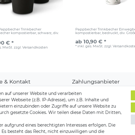
 Pappbecher Trinkbecher
Pappbecher Trinkbecher Einwegb
cher kompostierbar, schwarz, div.
kompostierbar, bedruckt, div. Grö
ab 10,90 € *
90 € *
*
inkl. ges. MwSt.
zzgl.
Versandkost
es. MwSt.
zzgl.
Versandkosten
fe & Kontakt
Zahlungsanbieter
denkonto
n auf unserer Website und verarbeiten
ungsarten
er Webseite (z.B. IP-Adresse), um z.B. Inhalte und
and & Lieferung
ietern einzubinden oder Zugriffe auf unsere Website zu
ksendungen
Versandpartner
urch gesetzte Cookies. Wir teilen diese Daten mit Dritten,
akt zu uns
r aufgrund eines berechtigten Interesses erfolgen. Die
s besteht das Recht, nicht einzuwilligen und die