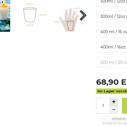
300ml / 12oz 
300ml / 12oz 
400 ml / 16 o
400ml / 16oz 
500 ml / 20 o
68,90 
Im Lager vorrä