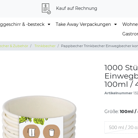
Kauf auf Rechnung
geschirr & -besteck
Take Away Verpackungen
Wohne
Gastro
echer & Zubehör
Trinkbecher
Pappbecher Trinkbecher Einwegbecher komp
1000 St
Einwegb
100ml / 
Artikelnummer
13
Größe:
100ml /
500 ml / 20 o