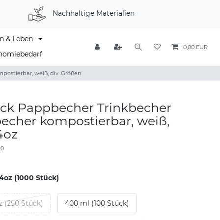
Nachhaltige Materialien
n & Leben
0,00 EUR
nomiebedarf
ostierbar, weiß, div. Größen
ück Pappbecher Trinkbecher
echer kompostierbar, weiß,
4oz
20
 4oz (1000 Stück)
z (250 Stück)
400 ml (100 Stück)