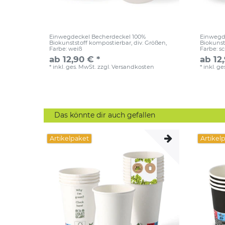
Einwegdeckel Becherdeckel 100%
Einwegd
Biokunststoff kompostierbar, div. Größen
,
Biokunst
Farbe: weiß
Farbe: s
ab 12,90 € *
ab 12
*
inkl. ges. MwSt.
zzgl.
Versandkosten
*
inkl. g
Das könnte dir auch gefallen
Artikelpaket
Artikel