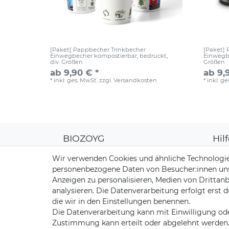
[Paket] Pappbecher Trinkbecher
[Paket]
Einwegbecher kompostierbar, bedruckt,
Einwegbe
div. Größen
Größen
ab 9,90 € *
ab 9,
*
inkl. ges. MwSt.
zzgl.
Versandkosten
*
inkl. g
BIOZOYG
Hil
Über uns
Kun
Wir verwenden Cookies und ähnliche Technologie
CO2-Kompensation
Zahl
personenbezogene Daten von Besucher:innen unser
Unsere Materialien
Vers
Anzeigen zu personalisieren, Medien von Drittanb
Palmblatt Produktion
Rüc
analysieren. Die Datenverarbeitung erfolgt erst d
Kont
die wir in den Einstellungen benennen.
Die Datenverarbeitung kann mit Einwilligung ode
Zustimmung kann erteilt oder abgelehnt werden. E