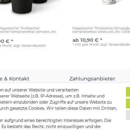
 Pappbecher Trinkbecher
Pappbecher Trinkbecher Einwegb
cher kompostierbar, schwarz, div.
kompostierbar, bedruckt, div. Grö
ab 10,90 € *
90 € *
*
inkl. ges. MwSt.
zzgl.
Versandkost
es. MwSt.
zzgl.
Versandkosten
fe & Kontakt
Zahlungsanbieter
denkonto
n auf unserer Website und verarbeiten
ungsarten
er Webseite (z.B. IP-Adresse), um z.B. Inhalte und
and & Lieferung
ietern einzubinden oder Zugriffe auf unsere Website zu
ksendungen
Versandpartner
urch gesetzte Cookies. Wir teilen diese Daten mit Dritten,
akt zu uns
r aufgrund eines berechtigten Interesses erfolgen. Die
s besteht das Recht, nicht einzuwilligen und die