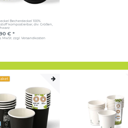
eckel Becherdeckel 100%
stoff kompostierbar, div. Größen
,
chwarz
,90 € *
es. MwSt.
zzgl.
Versandkosten
paket