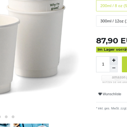
200ml / 8 oz (
300ml / 12oz (
87,90 
Im Lager vorrä
Wunschliste
* inkl. ges. MwSt. zzgl.