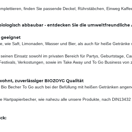
ettieren, finden Sie passende Deckel, Rührstäbchen, Einweg Kaffeel
iologisch abbaubar - entdecken Sie die umweltfreundliche A
 geeignet
e, wie Saft, Limonaden, Wasser und Bier, als auch für heiße Getränke 
inen Einsatz sowohl im privaten Bereich für Partys, Geburtstage, Cam
, Festivals, Verkostungen, sowie im Take Away und To Go Business von 
wohnt, zuverlässiger BIOZOYG Qualität
ie Bio Becher To Go auch bei der Befüllung mit heißen Getränken ange
ie Hartpapierbecher, wie nahezu alle unsere Produkte, nach DIN13432 z
ck:
n