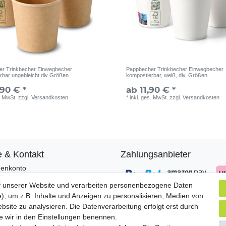
r Trinkbecher Einwegbecher
Pappbecher Trinkbecher Einwegbecher
rbar ungebleicht div Größen
kompostierbar, weiß, div. Größen
,90 € *
ab 11,90 € *
. MwSt.
zzgl.
Versandkosten
*
inkl. ges. MwSt.
zzgl.
Versandkosten
e & Kontakt
Zahlungsanbieter
enkonto
ungsarten
f unserer Website und verarbeiten personenbezogene Daten
and & Lieferung
), um z.B. Inhalte und Anzeigen zu personalisieren, Medien von
sendungen
Versandpartner
bsite zu analysieren. Die Datenverarbeitung erfolgt erst durch
akt zu uns
ie wir in den Einstellungen benennen.