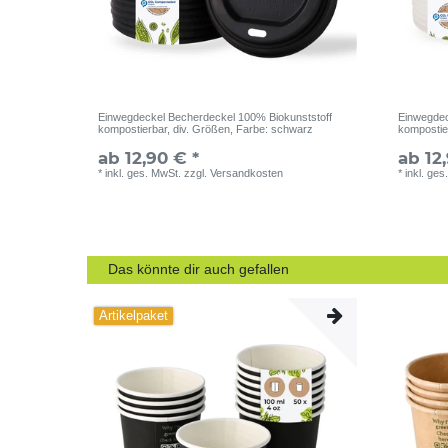
Einwegdeckel Becherdeckel 100% Biokunststoff
Einwegdec
kompostierbar, div. Größen
, Farbe: schwarz
kompostie
ab 12,90 € *
ab 12
*
inkl. ges. MwSt.
zzgl.
Versandkosten
*
inkl. ges
Das könnte dir auch gefallen
Artikelpaket