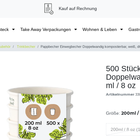
Kauf auf Rechnung
steck
Take Away Verpackungen
Wohnen & Leben
Gastr
Zubehör
Trinkbecher
Pappbecher Einwegbecher Doppelwandig kompostierbar, weiß, d
500 Stüc
Doppelwa
ml / 8 oz
Artikelnummer
33
200ml / 
Größe:
200ml / 8 oz (