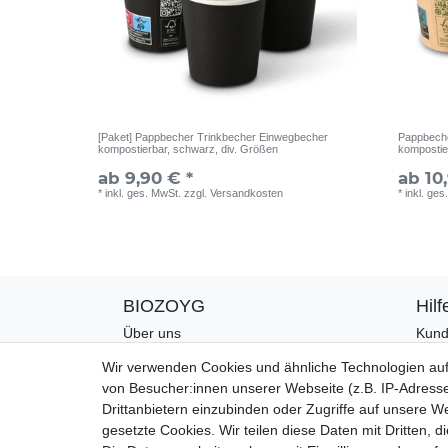
[Paket] Pappbecher Trinkbecher Einwegbecher
Pappbeche
kompostierbar, schwarz, div. Größen
kompostie
ab 9,90 € *
ab 10
*
inkl. ges. MwSt.
zzgl.
Versandkosten
*
inkl. ges
BIOZOYG
Hilf
Über uns
Kund
CO2-Kompensation
Zahl
Wir verwenden Cookies und ähnliche Technologien au
Unsere Materialien
Vers
von Besucher:innen unserer Webseite (z.B. IP-Adresse
Palmblatt Produktion
Rück
Drittanbietern einzubinden oder Zugriffe auf unsere We
Kont
gesetzte Cookies. Wir teilen diese Daten mit Dritten, d