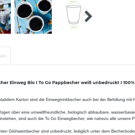
ails
r Einweg Bio I To Go Pappbecher weiß unbedruckt I 100% bi
abilem Karton sind die Einwegtrinkbecher auch bei der Befüllung mi
gen über eine umweltfreundliche, biologisch abbaubare, wasserbasie
stehen, sind auch die To Go Einwegbecher, wie nahezu alle unsere Pro
chten Glühweinbecher sind unbedruckt, lediglich unter dem Becherboden