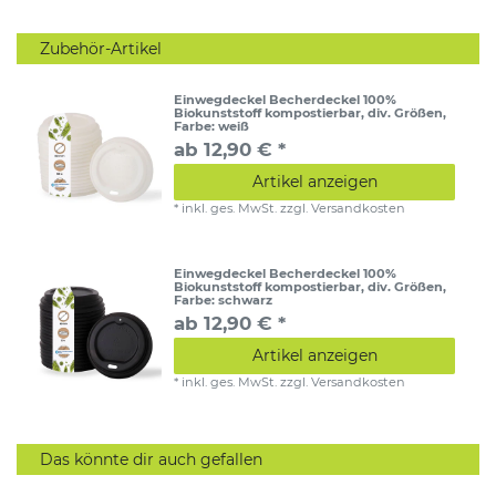
Zubehör-Artikel
Einwegdeckel Becherdeckel 100%
Biokunststoff kompostierbar, div. Größen
,
Farbe: weiß
ab 12,90 € *
Artikel anzeigen
*
inkl. ges. MwSt.
zzgl.
Versandkosten
Einwegdeckel Becherdeckel 100%
Biokunststoff kompostierbar, div. Größen
,
Farbe: schwarz
ab 12,90 € *
Artikel anzeigen
*
inkl. ges. MwSt.
zzgl.
Versandkosten
Das könnte dir auch gefallen