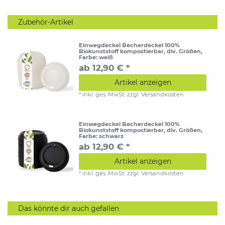
Zubehör-Artikel
Einwegdeckel Becherdeckel 100%
Biokunststoff kompostierbar, div. Größen
,
Farbe: weiß
ab 12,90 € *
Artikel anzeigen
*
inkl. ges. MwSt.
zzgl.
Versandkosten
Einwegdeckel Becherdeckel 100%
Biokunststoff kompostierbar, div. Größen
,
Farbe: schwarz
ab 12,90 € *
Artikel anzeigen
*
inkl. ges. MwSt.
zzgl.
Versandkosten
Das könnte dir auch gefallen