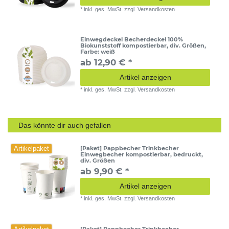
*
inkl. ges. MwSt.
zzgl.
Versandkosten
Einwegdeckel Becherdeckel 100%
Biokunststoff kompostierbar, div. Größen
,
Farbe: weiß
ab 12,90 € *
Artikel anzeigen
*
inkl. ges. MwSt.
zzgl.
Versandkosten
Das könnte dir auch gefallen
[Paket] Pappbecher Trinkbecher
Artikelpaket
Einwegbecher kompostierbar, bedruckt,
div. Größen
ab 9,90 € *
Artikel anzeigen
*
inkl. ges. MwSt.
zzgl.
Versandkosten
[Paket] Pappbecher Trinkbecher