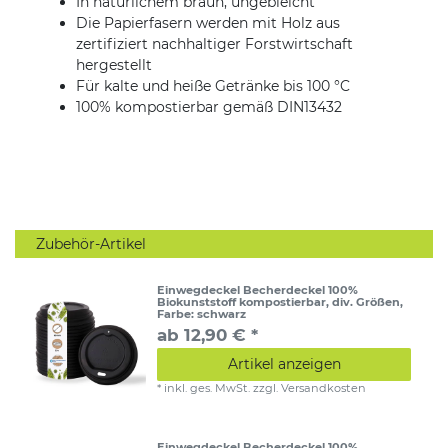
In natürlichem braun, ungebleicht
Die Papierfasern werden mit Holz aus
zertifiziert nachhaltiger Forstwirtschaft
hergestellt
Für kalte und heiße Getränke bis 100 °C
100% kompostierbar gemäß DIN13432
Zubehör-Artikel
Einwegdeckel Becherdeckel 100%
Biokunststoff kompostierbar, div. Größen
,
Farbe: schwarz
ab 12,90 € *
Artikel anzeigen
*
inkl. ges. MwSt.
zzgl.
Versandkosten
Einwegdeckel Becherdeckel 100%