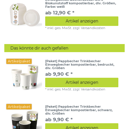
Biokunststoff kompostierbar, div. Größen
,
Farbe: weiß
ab 12,90 € *
Artikel anzeigen
*
inkl. ges. MwSt.
zzgl.
Versandkosten
Das könnte dir auch gefallen
Artikelpaket
[Paket] Pappbecher Trinkbecher
Einwegbecher kompostierbar, bedruckt,
div. Größen
ab 9,90 € *
Artikel anzeigen
*
inkl. ges. MwSt.
zzgl.
Versandkosten
Artikelpaket
[Paket] Pappbecher Trinkbecher
Einwegbecher kompostierbar, schwarz,
div. Größen
ab 9,90 € *
Artikel anzeigen