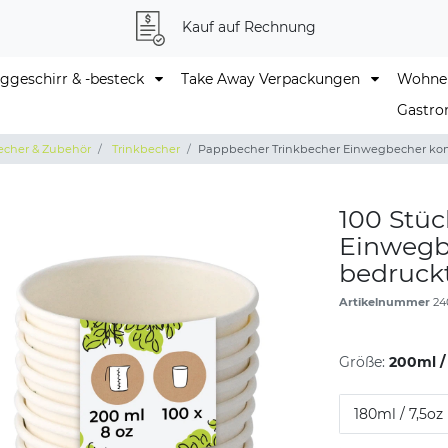
Kauf auf Rechnung
geschirr & -besteck
Take Away Verpackungen
Wohne
Gastro
echer & Zubehör
Trinkbecher
Pappbecher Trinkbecher Einwegbecher komp
100 Stü
Einwegb
bedruckt
Artikelnummer
24
Größe:
200ml /
180ml / 7,5oz