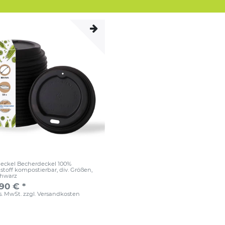
eckel Becherdeckel 100%
stoff kompostierbar, div. Größen
,
chwarz
,90 € *
es. MwSt.
zzgl.
Versandkosten