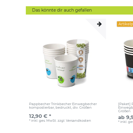
Das könnte dir auch gefallen
Artikel
Pappbecher Trinkbecher Einwegbecher
[Paket]
kompostierbar, bedruckt, div. Größen
Einwegbe
Größen
12,90 € *
ab 9,
*
inkl. ges. MwSt.
zzgl.
Versandkosten
*
inkl. g