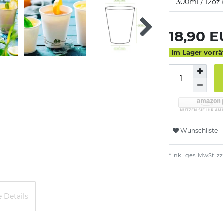
300ml / 12oz 
18,90 
Im Lager vorrä
Wunschliste
* inkl. ges. MwSt. zz
 Details