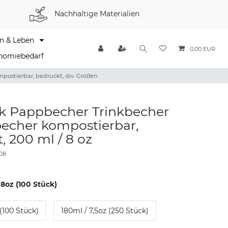
Nachhaltige Materialien
n & Leben
0,00 EUR
nomiebedarf
ostierbar, bedruckt, div. Größen
ck Pappbecher Trinkbecher
echer kompostierbar,
, 200 ml / 8 oz
08
 8oz (100 Stück)
 (100 Stück)
180ml / 7,5oz (250 Stück)