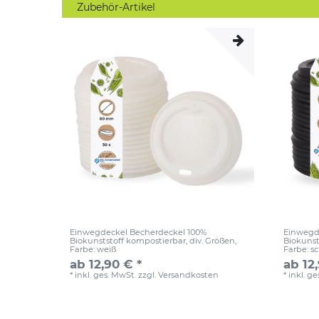
Zubehör-Artikel
Einwegdeckel Becherdeckel 100%
Einwegd
Biokunststoff kompostierbar, div. Größen
,
Biokunst
Farbe: weiß
Farbe: s
ab 12,90 € *
ab 12
*
inkl. ges. MwSt.
zzgl.
Versandkosten
*
inkl. g