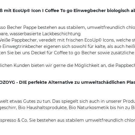
 mit EcoUp© Icon I Coffee To go Einwegbecher biologisch a
 Becher Pappe bestehen aus stabilem, umweltfreundlich chlor
bare, wasserbasierte Lackbeschichtung
ppbecher, veredelt mit frischen EcoUp© Icons, welche styli
egtrinkbecher eigenen sich sowohl für kalte, als auch heiße 
 Sie bei uns Deckel für Coffee to go Becher sowie zusätzlich
hen Kunden bieten wir gerne die Möglichkeit an, die Pappbeche
IOZOYG - DIE perfekte Alternative zu umweltschädlichen Pla
lt etwas Gutes zu tun. Das spiegelt sich auch in unserer Produ
hirr, Bio Haushaltsprodukte, Bio Naturkosmetik bis hin zu Bio
presso & Co. Sie bestehen aus stabilem umweltfreundlich chlor