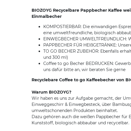
BIOZOYG Recycelbare Pappbecher Kaffee weiß
Einmalbecher
KOMPOSTIERBAR: Die einwandigen Espresso
eine umweltfreundliche, biologisch abbau
EINWEGBECHER UMWELTFREUNDLICH: Weiße Pa
PAPPBECHER FÜR HEIßGETRÄNKE: Unsere Einw
TO GO BECHER ZUBEHÖR: Ebenfalls erhalten
und 300 ml)
Coffee to go Becher BEDRUCKEN: Gewerblic
uns dafür bitte an, wir beraten Sie gerne
Recyclebare Coffee to go Kaffeebecher von B
Warum BIOZOYG?
Wir haben es uns zur Aufgabe gemacht, der Umwe
Einweggeschirr & Einwegbesteck, über Bambusgesc
umweltschonenden Produkten beinhaltet.
Dazu gehören auch die weißen Pappbecher für Es
Kunststoff, biologisch abbaubar und recycelbar.