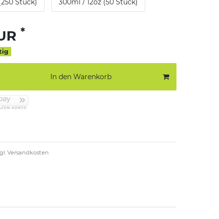
(250 Stück)
300ml / 12oz (50 Stück)
*
EUR
tig
In den Warenkorb
gl.
Versandkosten