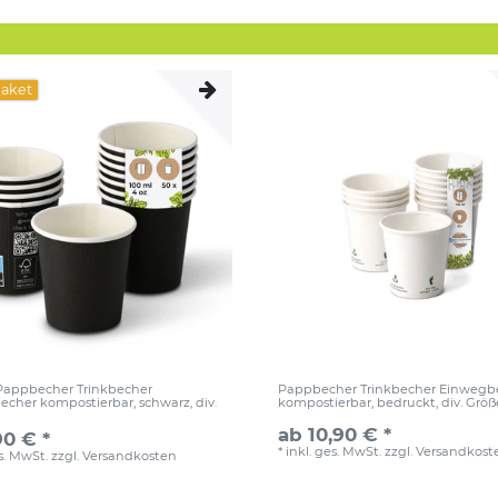
paket
 Pappbecher Trinkbecher
Pappbecher Trinkbecher Einwegb
cher kompostierbar, schwarz, div.
kompostierbar, bedruckt, div. Grö
ab 10,90 € *
90 € *
*
inkl. ges. MwSt.
zzgl.
Versandkost
es. MwSt.
zzgl.
Versandkosten