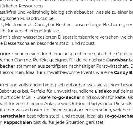
türlicher Ressourcen.
lastikfrei und vollständig biologisch abbaubar, was sie zu eine
logischen Fußabdrucks bei.
t, Müsli oder als Candybar Becher - unsere To-go-Becher eignen s
ahl für verschiedene Anlässe.
d mit einer wasserbasierten Dispersionsbarriere versehen, welch
e Dessertschalen besonders stabil und robust.
Pappe
zeichnen sich durch eine ansprechende natürliche Optik a
dernen Charme. Perfekt geeignet für deine nächste
Candybar
be
tbecher
stammen aus zertifiziert nachhaltiger Forstwirtschaft. 
 Ressourcen. Ideal für umweltbewusste Events wie eine
Candy B
ikfrei und vollständig biologisch abbaubar, was sie zu einer b
ßabdrucks bei. Perfekt für umweltfreundliche
Eisdeko
auf deine
ghurt oder Müsli - unsere
To-go-Becher
sind sowohl für kalte, a
Wahl für verschiedene Anlässe wie Outdoor-Partys oder Picknicks
t einer wasserbasierten Dispersionsbarriere versehen, welche da
sertschalen
besonders stabil und robust. Ideal als
To-go-Becher
en
Pappschalen
bist du für jede Situation gerüstet.