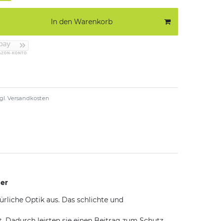
In den Warenkorb
gl.
Versandkosten
her
rliche Optik aus. Das schlichte und
t. Dadurch leisten sie einen Beitrag zum Schutz