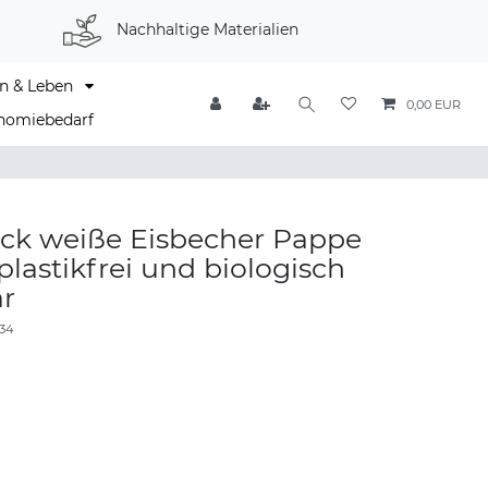
Nachhaltige Materialien
n & Leben
0,00 EUR
nomiebedarf
ück weiße Eisbecher Pappe
 plastikfrei und biologisch
r
34