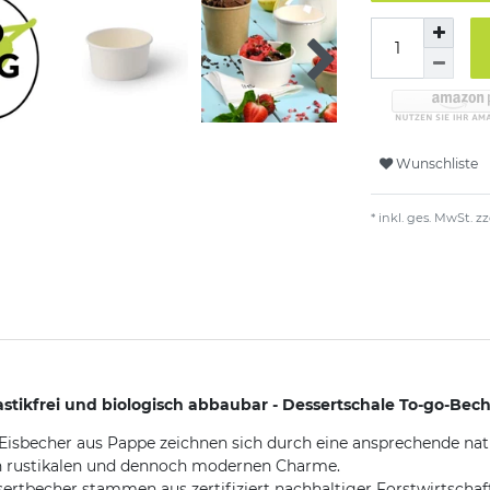
Wunschliste
* inkl. ges. MwSt. zz
tikfrei und biologisch abbaubar - Dessertschale To-go-Bec
Eisbecher aus Pappe zeichnen sich durch eine ansprechende natü
en rustikalen und dennoch modernen Charme.
sertbecher stammen aus zertifiziert nachhaltiger Forstwirtschaf