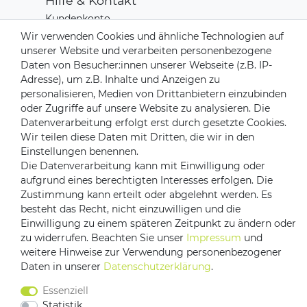
Hilfe & Kontakt
Kundenkonto
Zahlungsarten
Wir verwenden Cookies und ähnliche Technologien auf
Versand & Lieferung
unserer Website und verarbeiten personenbezogene
Rücksendungen
Daten von Besucher:innen unserer Webseite (z.B. IP-
Kontakt zu uns
Adresse), um z.B. Inhalte und Anzeigen zu
personalisieren, Medien von Drittanbietern einzubinden
oder Zugriffe auf unsere Website zu analysieren. Die
Zahlungsanbieter
Datenverarbeitung erfolgt erst durch gesetzte Cookies.
Wir teilen diese Daten mit Dritten, die wir in den
Einstellungen benennen.
Die Datenverarbeitung kann mit Einwilligung oder
aufgrund eines berechtigten Interesses erfolgen. Die
Versandpartner
Zustimmung kann erteilt oder abgelehnt werden. Es
besteht das Recht, nicht einzuwilligen und die
Einwilligung zu einem späteren Zeitpunkt zu ändern oder
zu widerrufen. Beachten Sie unser
Impressum
und
weitere Hinweise zur Verwendung personenbezogener
Daten in unserer
Daten­schutz­erklärung
.
Essenziell
Statistik