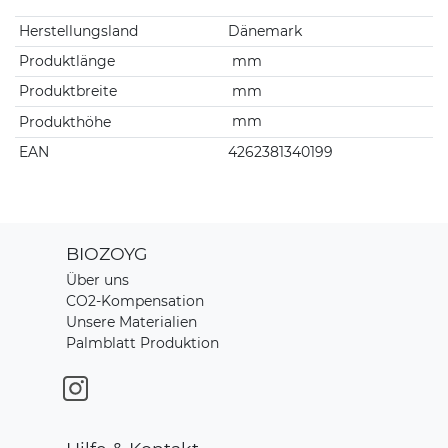
Technisches Merkmal
Wert
Herstellungsland
Dänemark
Produktlänge
mm
Produktbreite
mm
Produkthöhe
mm
EAN
4262381340199
BIOZOYG
Über uns
CO2-Kompensation
Unsere Materialien
Palmblatt Produktion