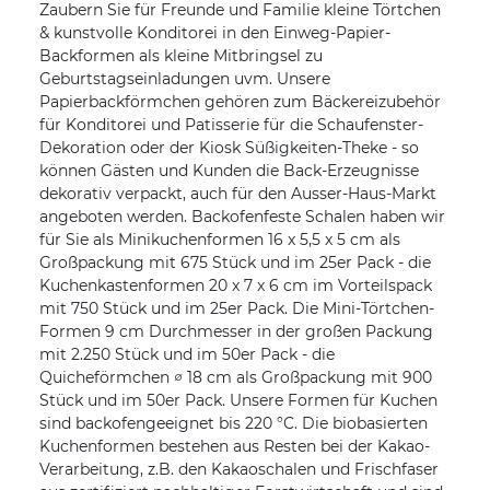
Zaubern Sie für Freunde und Familie kleine Törtchen
& kunstvolle Konditorei in den Einweg-Papier-
Backformen als kleine Mitbringsel zu
Geburtstagseinladungen uvm. Unsere
Papierbackförmchen gehören zum Bäckereizubehör
für Konditorei und Patisserie für die Schaufenster-
Dekoration oder der Kiosk Süßigkeiten-Theke - so
können Gästen und Kunden die Back-Erzeugnisse
dekorativ verpackt, auch für den Ausser-Haus-Markt
angeboten werden. Backofenfeste Schalen haben wir
für Sie als Minikuchenformen 16 x 5,5 x 5 cm als
Großpackung mit 675 Stück und im 25er Pack - die
Kuchenkastenformen 20 x 7 x 6 cm im Vorteilspack
mit 750 Stück und im 25er Pack. Die Mini-Törtchen-
Formen 9 cm Durchmesser in der großen Packung
mit 2.250 Stück und im 50er Pack - die
Quicheförmchen ∅ 18 cm als Großpackung mit 900
Stück und im 50er Pack. Unsere Formen für Kuchen
sind backofengeeignet bis 220 °C. Die biobasierten
Kuchenformen bestehen aus Resten bei der Kakao-
Verarbeitung, z.B. den Kakaoschalen und Frischfaser