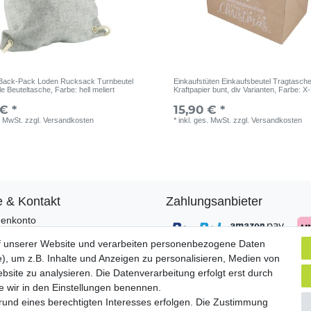
Back-Pack Loden Rucksack Turnbeutel
Einkaufstüten Einkaufsbeutel Tragtasch
le Beuteltasche
, Farbe: hell meliert
Kraftpapier bunt, div Varianten
, Farbe: X
€ *
15,90 € *
. MwSt.
zzgl.
Versandkosten
*
inkl. ges. MwSt.
zzgl.
Versandkosten
e & Kontakt
Zahlungsanbieter
enkonto
ungsarten
f unserer Website und verarbeiten personenbezogene Daten
and & Lieferung
), um z.B. Inhalte und Anzeigen zu personalisieren, Medien von
sendungen
Versandpartner
bsite zu analysieren. Die Datenverarbeitung erfolgt erst durch
akt zu uns
ie wir in den Einstellungen benennen.
grund eines berechtigten Interesses erfolgen. Die Zustimmung