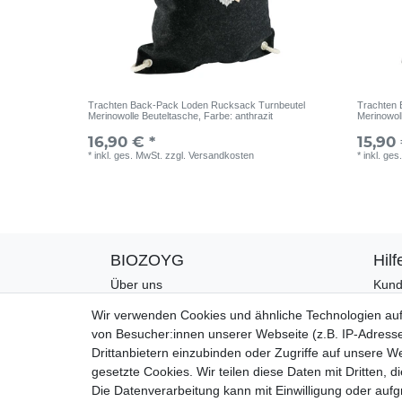
Trachten Back-Pack Loden Rucksack Turnbeutel
Trachten 
Merinowolle Beuteltasche
, Farbe: anthrazit
Merinowol
16,90 € *
15,90 
*
inkl. ges. MwSt.
zzgl.
Versandkosten
*
inkl. ges
BIOZOYG
Hilf
Über uns
Kund
CO2-Kompensation
Zahl
Wir verwenden Cookies und ähnliche Technologien au
Unsere Materialien
Vers
von Besucher:innen unserer Webseite (z.B. IP-Adresse
Palmblatt Produktion
Rück
Drittanbietern einzubinden oder Zugriffe auf unsere We
Kont
gesetzte Cookies. Wir teilen diese Daten mit Dritten, d
Die Datenverarbeitung kann mit Einwilligung oder auf