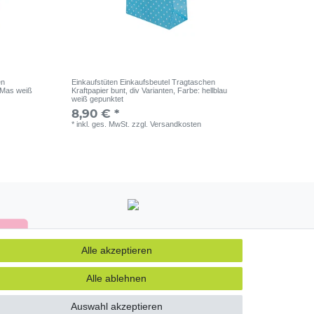
en
Einkaufstüten Einkaufsbeutel Tragtaschen
-Mas weiß
Kraftpapier bunt, div Varianten
, Farbe: hellblau
weiß gepunktet
8,90 € *
*
inkl. ges. MwSt.
zzgl.
Versandkosten
Alle akzeptieren
Alle ablehnen
Auswahl akzeptieren