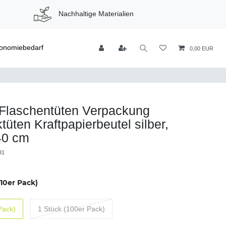
Nachhaltige Materialien
onomiebedarf
0,00 EUR
 Flaschentüten Verpackung
üten Kraftpapierbeutel silber,
40 cm
31
(10er Pack)
Pack)
1 Stück (100er Pack)