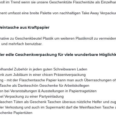
im Trend wenn sie unsere Geschenktüte Flaschentüte als Einzelhande
ent umfasst eine breite Palette von nachhaltigen Take Away Verpackun
intasche aus Kraftpapier
native zu Geschenkbeutel Plastik um weiteren Plastikmüll zu vermeiden
r - und mehrfach benutzbar.
der edle Geschenkverpackung für viele wunderbare Möglichke
zelhandel Zubehör in jeden guten Schreibwaren Laden
enk zum Jubiläum in einer chicen Präsentverpackung
rung - mit der Flaschentasche Papier kann man auch Überraschungen o
 Tasche als Dankeschön Geschenke für Arbeitskollegen
 bei Veranstaltungen & Ausstellungen in Papiertragetüten
sel Verpackung zu einer Partyeinladung
flaschen Tüten als Geschenk Taschen überaus nützliche Helfer und zug
 der Verkostung und auch im Supermarkt darf die Weinflaschen Tasche
schenke Papiertüten