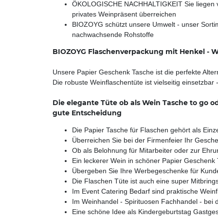
ÖKOLOGISCHE NACHHALTIGKEIT Sie liegen voll 
privates Weinpräsent überreichen
BIOZOYG schützt unsere Umwelt - unser Sortim
nachwachsende Rohstoffe
BIOZOYG Flaschenverpackung mit Henkel - We
Unsere Papier Geschenk Tasche ist die perfekte Alter
Die robuste Weinflaschentüte ist vielseitig einsetzba
Die elegante Tüte ob als Wein Tasche to go o
gute Entscheidung
Die Papier Tasche für Flaschen gehört als Ein
Überreichen Sie bei der Firmenfeier Ihr Gesch
Ob als Belohnung für Mitarbeiter oder zur Eh
Ein leckerer Wein in schöner Papier Geschenk
Übergeben Sie Ihre Werbegeschenke für Kunden
Die Flaschen Tüte ist auch eine super Mitbring
Im Event Catering Bedarf sind praktische Wein
Im Weinhandel - Spirituosen Fachhandel - bei
Eine schöne Idee als Kindergeburtstag Gastge