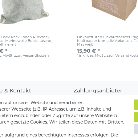
n Back-Pack Loden Rucksack
Einkaufstüten Einkaufsbeutel Tra
el Merinowolle Beuteltasche
,
Kraftpapier bunt, div Varianten
, Fa
ll meliert
Mas weiß
€ *
15,90 € *
es. MwSt.
zzgl.
Versandkosten
*
inkl. ges. MwSt.
zzgl.
Versandkost
fe & Kontakt
Zahlungsanbieter
denkonto
n auf unserer Website und verarbeiten
ungsarten
er Webseite (z.B. IP-Adresse), um z.B. Inhalte und
and & Lieferung
ietern einzubinden oder Zugriffe auf unsere Website zu
ksendungen
Versandpartner
urch gesetzte Cookies. Wir teilen diese Daten mit Dritten,
akt zu uns
r aufgrund eines berechtigten Interesses erfolgen. Die