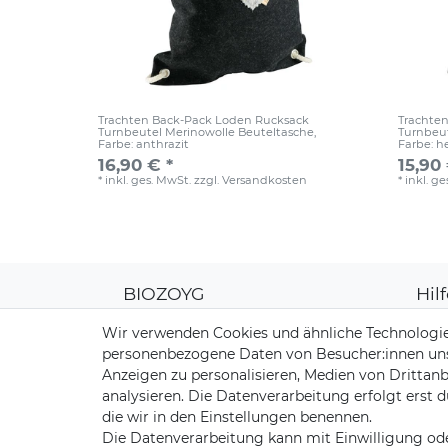
Trachten Back-Pack Loden Rucksack
Trachte
Turnbeutel Merinowolle Beuteltasche
,
Turnbeut
Farbe: anthrazit
Farbe: he
16,90 € *
15,90 
*
inkl. ges. MwSt.
zzgl.
Versandkosten
*
inkl. g
BIOZOYG
Hil
Über uns
Kun
Wir verwenden Cookies und ähnliche Technologie
CO2-Kompensation
Zahl
personenbezogene Daten von Besucher:innen unser
Unsere Materialien
Vers
Anzeigen zu personalisieren, Medien von Drittanb
Palmblatt Produktion
Rüc
analysieren. Die Datenverarbeitung erfolgt erst d
Kont
die wir in den Einstellungen benennen.
Die Datenverarbeitung kann mit Einwilligung ode