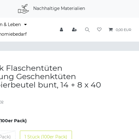
Nachhaltige Materialien
n & Leben
0,00 EUR
nomiebedarf
k Flaschentüten
ung Geschenktüten
ierbeutel bunt, 14 + 8 x 40
d
02
(100er Pack)
 Pack)
1 Stück (100er Pack)