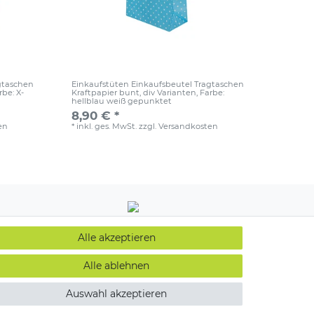
gtaschen
Einkaufstüten Einkaufsbeutel Tragtaschen
rbe: X-
Kraftpapier bunt, div Varianten
, Farbe:
hellblau weiß gepunktet
8,90 € *
en
*
inkl. ges. MwSt.
zzgl.
Versandkosten
Alle akzeptieren
Alle ablehnen
Auswahl akzeptieren