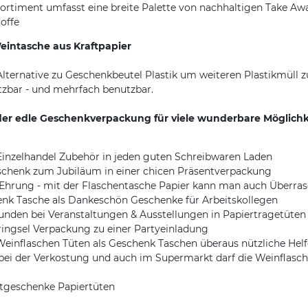
rtiment umfasst eine breite Palette von nachhaltigen Take Aw
offe
intasche aus Kraftpapier
Alternative zu Geschenkbeutel Plastik um weiteren Plastikmüll 
etzbar - und mehrfach benutzbar.
der edle Geschenkverpackung für viele wunderbare Möglichke
 Einzelhandel Zubehör in jeden guten Schreibwaren Laden
eschenk zum Jubiläum in einer chicen Präsentverpackung
r Ehrung - mit der Flaschentasche Papier kann man auch Überr
henk Tasche als Dankeschön Geschenke für Arbeitskollegen
nden bei Veranstaltungen & Ausstellungen in Papiertragetüten
bringsel Verpackung zu einer Partyeinladung
Weinflaschen Tüten als Geschenk Taschen überaus nützliche Helf
 bei der Verkostung und auch im Supermarkt darf die Weinflas
stgeschenke Papiertüten