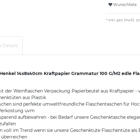
Wunschliste
* inkl. ges. MwSt. zz
 Details
enkel 14x8x40cm Kraftpapier Grammatur 100 G/M2 edle Fla
r Weinflaschen Verpackung Papierbeutel aus Kraftpapier - v
enktüten aus Plastik
n sind perfekte umweltfreundliche Flaschentaschen für Hochz
 Verkostung uvm
parend aufbewahren - bei Bedarf unsere Geschenktasche elegan
zufallen
oll im Trend wenn sie unsere Geschenktüte Flaschentüte als E
t überreichen