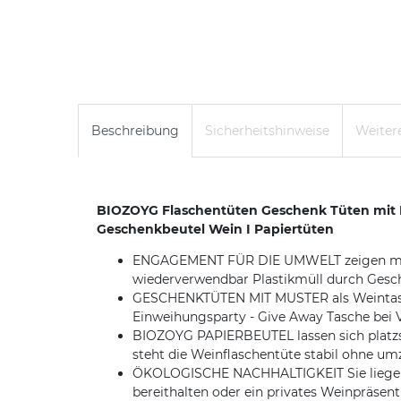
Beschreibung
Sicherheitshinweise
Weitere
BIOZOYG Flaschentüten Geschenk Tüten mit H
Geschenkbeutel Wein I Papiertüten
ENGAGEMENT FÜR DIE UMWELT zeigen mit de
wiederverwendbar Plastikmüll durch Gesch
GESCHENKTÜTEN MIT MUSTER als Weintasche
Einweihungsparty - Give Away Tasche bei
BIOZOYG PAPIERBEUTEL lassen sich platzs
steht die Weinflaschentüte stabil ohne um
ÖKOLOGISCHE NACHHALTIGKEIT Sie liegen v
bereithalten oder ein privates Weinpräsen