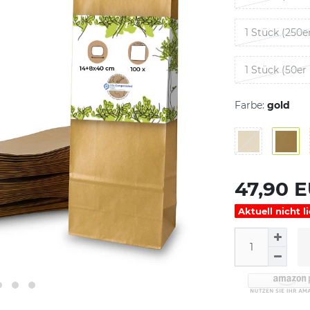
1 Stück (250e
1 Stück (50er
Farbe:
gold
47,90 
Aktuell nicht l