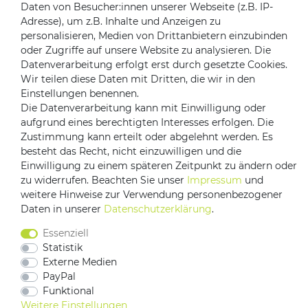
Daten von Besucher:innen unserer Webseite (z.B. IP-
Zahlungsanbieter
Adresse), um z.B. Inhalte und Anzeigen zu
personalisieren, Medien von Drittanbietern einzubinden
oder Zugriffe auf unsere Website zu analysieren. Die
Datenverarbeitung erfolgt erst durch gesetzte Cookies.
Versandpartner
Wir teilen diese Daten mit Dritten, die wir in den
Einstellungen benennen.
Die Datenverarbeitung kann mit Einwilligung oder
aufgrund eines berechtigten Interesses erfolgen. Die
Zustimmung kann erteilt oder abgelehnt werden. Es
besteht das Recht, nicht einzuwilligen und die
Einwilligung zu einem späteren Zeitpunkt zu ändern oder
zu widerrufen. Beachten Sie unser
Impressum
und
weitere Hinweise zur Verwendung personenbezogener
Impressum
Daten­schutz­erklärung
AGB
Daten in unserer
Daten­schutz­erklärung
.
Barrierefreiheitserklärung
Vertrag widerrufen
Essenziell
Kontakt
Statistik
Externe Medien
PayPal
Funktional
Weitere Einstellungen