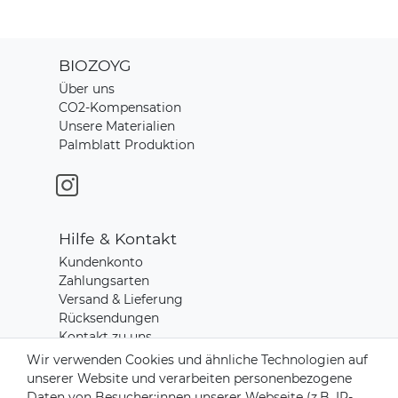
BIOZOYG
Über uns
CO2-Kompensation
Unsere Materialien
Palmblatt Produktion
Hilfe & Kontakt
Kundenkonto
Zahlungsarten
Versand & Lieferung
Rücksendungen
Kontakt zu uns
Wir verwenden Cookies und ähnliche Technologien auf
unserer Website und verarbeiten personenbezogene
Zahlungsanbieter
Daten von Besucher:innen unserer Webseite (z.B. IP-