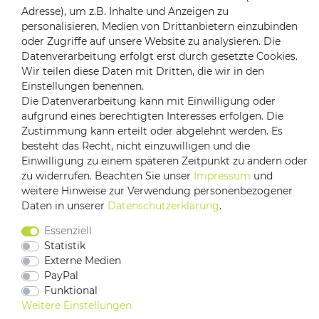
Zahlungsanbieter
Adresse), um z.B. Inhalte und Anzeigen zu
personalisieren, Medien von Drittanbietern einzubinden
oder Zugriffe auf unsere Website zu analysieren. Die
Datenverarbeitung erfolgt erst durch gesetzte Cookies.
Versandpartner
Wir teilen diese Daten mit Dritten, die wir in den
Einstellungen benennen.
Die Datenverarbeitung kann mit Einwilligung oder
aufgrund eines berechtigten Interesses erfolgen. Die
Zustimmung kann erteilt oder abgelehnt werden. Es
besteht das Recht, nicht einzuwilligen und die
Einwilligung zu einem späteren Zeitpunkt zu ändern oder
zu widerrufen. Beachten Sie unser
Impressum
und
weitere Hinweise zur Verwendung personenbezogener
Impressum
Daten­schutz­erklärung
AGB
Daten in unserer
Daten­schutz­erklärung
.
Barrierefreiheitserklärung
Vertrag widerrufen
Essenziell
Kontakt
Statistik
Externe Medien
PayPal
Funktional
Weitere Einstellungen