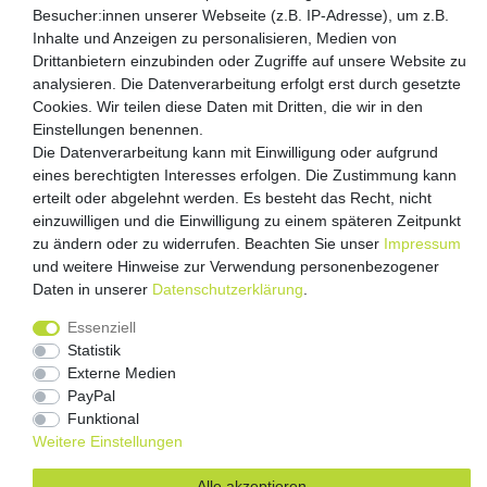
Besucher:innen unserer Webseite (z.B. IP-Adresse), um z.B.
Inhalte und Anzeigen zu personalisieren, Medien von
Drittanbietern einzubinden oder Zugriffe auf unsere Website zu
Versandpartner
analysieren. Die Datenverarbeitung erfolgt erst durch gesetzte
Cookies. Wir teilen diese Daten mit Dritten, die wir in den
Einstellungen benennen.
Die Datenverarbeitung kann mit Einwilligung oder aufgrund
eines berechtigten Interesses erfolgen. Die Zustimmung kann
erteilt oder abgelehnt werden. Es besteht das Recht, nicht
einzuwilligen und die Einwilligung zu einem späteren Zeitpunkt
zu ändern oder zu widerrufen. Beachten Sie unser
Impressum
und weitere Hinweise zur Verwendung personenbezogener
Impressum
Daten­schutz­erklärung
AGB
Daten in unserer
Daten­schutz­erklärung
.
Barrierefreiheitserklärung
Vertrag widerrufen
Essenziell
Statistik
Kontakt
Externe Medien
PayPal
Funktional
Weitere Einstellungen
Alle akzeptieren