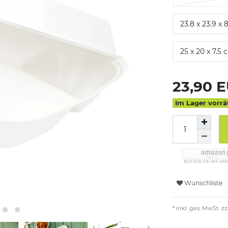
23.8 x 23.9 x 
25 x 20 x 7.5
23,90 
Im Lager vorrä
Wunschliste
* inkl. ges. MwSt. zz