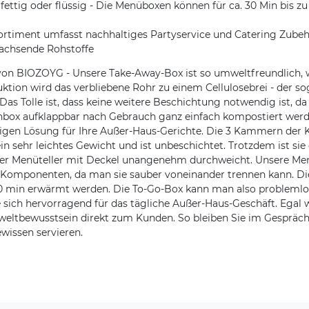
fettig oder flüssig - Die Menüboxen können für ca. 30 Min bis z
rtiment umfasst nachhaltiges Partyservice und Catering Zubeh
achsende Rohstoffe
von BIOZOYG - Unsere Take-Away-Box ist so umweltfreundlich, we
ktion wird das verbliebene Rohr zu einem Cellulosebrei - der 
Das Tolle ist, dass keine weitere Beschichtung notwendig ist, d
nchbox aufklappbar nach Gebrauch ganz einfach kompostiert werd
tigen Lösung für Ihre Außer-Haus-Gerichte. Die 3 Kammern der
 sehr leichtes Gewicht und ist unbeschichtet. Trotzdem ist sie d
der Menüteller mit Deckel unangenehm durchweicht. Unsere Me
Komponenten, da man sie sauber voneinander trennen kann. Die
. 30 min erwärmt werden. Die To-Go-Box kann man also problemlo
e sich hervorragend für das tägliche Außer-Haus-Geschäft. Egal 
weltbewusstsein direkt zum Kunden. So bleiben Sie im Gespräc
wissen servieren.