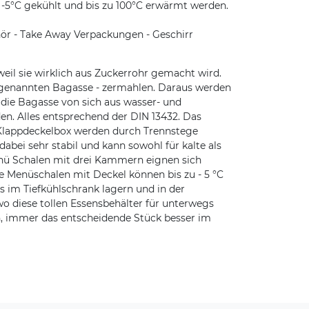
u -5°C gekühlt und bis zu 100°C erwärmt werden.
ör - Take Away Verpackungen - Geschirr
il sie wirklich aus Zuckerrohr gemacht wird.
sogenannten Bagasse - zermahlen. Daraus werden
a die Bagasse von sich aus wasser- und
en. Alles entsprechend der DIN 13432. Das
 Klappdeckelbox werden durch Trennstege
abei sehr stabil und kann sowohl für kalte als
nü Schalen mit drei Kammern eignen sich
 Menüschalen mit Deckel können bis zu - 5 °C
s im Tiefkühlschrank lagern und in der
wo diese tollen Essensbehälter für unterwegs
h, immer das entscheidende Stück besser im