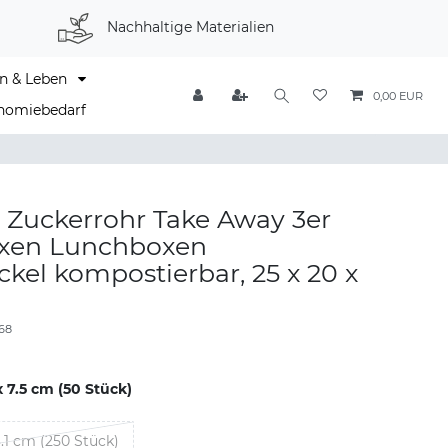
Nachhaltige Materialien
n & Leben
0,00 EUR
nomiebedarf
 Zuckerrohr Take Away 3er
xen Lunchboxen
kel kompostierbar, 25 x 20 x
68
x 7.5 cm (50 Stück)
8.1 cm (250 Stück)