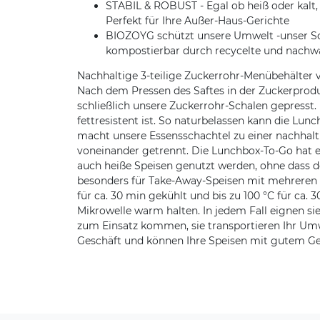
STABIL & ROBUST - Egal ob heiß oder kalt, 
Perfekt für Ihre Außer-Haus-Gerichte
BIOZOYG schützt unsere Umwelt -unser So
kompostierbar durch recycelte und nachw
Nachhaltige 3-teilige Zuckerrohr-Menübehälter 
Nach dem Pressen des Saftes in der Zuckerprodu
schließlich unsere Zuckerrohr-Schalen gepresst. 
fettresistent ist. So naturbelassen kann die Lu
macht unsere Essensschachtel zu einer nachhal
voneinander getrennt. Die Lunchbox-To-Go hat ein
auch heiße Speisen genutzt werden, ohne dass 
besonders für Take-Away-Speisen mit mehreren 
für ca. 30 min gekühlt und bis zu 100 °C für ca
Mikrowelle warm halten. In jedem Fall eignen si
zum Einsatz kommen, sie transportieren Ihr Um
Geschäft und können Ihre Speisen mit gutem Ge