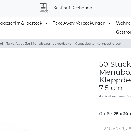
Kauf auf Rechnung
geschirr & -besteck
Take Away Verpackungen
Wohne
Gastro
rohr Take Away 3er Menüboxen Lunchboxen Klappdeckel kompostierbar
50 Stück
Menübo
Klappdec
7,5 cm
Artikelnummer
30
Größe:
25 x 20 
23.8 x 23.9 x 