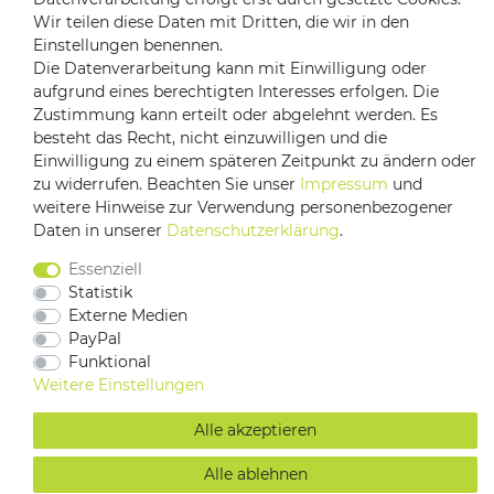
Versandpartner
Wir teilen diese Daten mit Dritten, die wir in den
Einstellungen benennen.
Die Datenverarbeitung kann mit Einwilligung oder
aufgrund eines berechtigten Interesses erfolgen. Die
Zustimmung kann erteilt oder abgelehnt werden. Es
besteht das Recht, nicht einzuwilligen und die
Einwilligung zu einem späteren Zeitpunkt zu ändern oder
zu widerrufen. Beachten Sie unser
Impressum
und
weitere Hinweise zur Verwendung personenbezogener
Impressum
Daten­schutz­erklärung
AGB
Daten in unserer
Daten­schutz­erklärung
.
Barrierefreiheitserklärung
Vertrag widerrufen
Essenziell
Statistik
Kontakt
Externe Medien
PayPal
Funktional
Weitere Einstellungen
Alle akzeptieren
Alle ablehnen