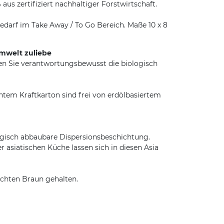
 zertifiziert nachhaltiger Forstwirtschaft.
darf im Take Away / To Go Bereich. Maße 10 x 8
Umwelt zuliebe
en Sie verantwortungsbewusst die biologisch
tem Kraftkarton sind frei von erdölbasiertem
logisch abbaubare Dispersionsbeschichtung.
r asiatischen Küche lassen sich in diesen Asia
ichten Braun gehalten.