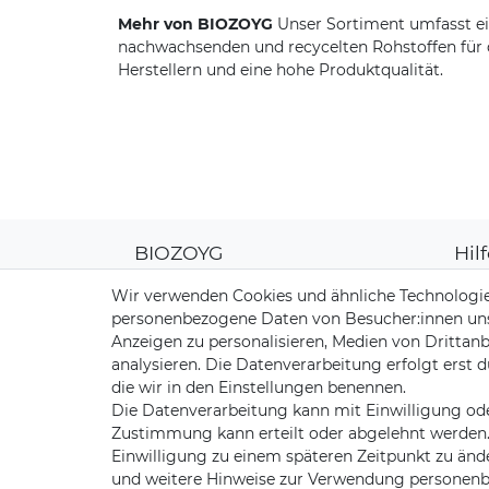
Mehr von BIOZOYG
Unser Sortiment umfasst ei
nachwachsenden und recycelten Rohstoffen für d
Herstellern und eine hohe Produktqualität.
BIOZOYG
Hil
Über uns
Kun
Wir verwenden Cookies und ähnliche Technologie
CO2-Kompensation
Zahl
personenbezogene Daten von Besucher:innen unser
Unsere Materialien
Vers
Anzeigen zu personalisieren, Medien von Drittanb
Palmblatt Produktion
Rüc
analysieren. Die Datenverarbeitung erfolgt erst d
Kont
die wir in den Einstellungen benennen.
Die Datenverarbeitung kann mit Einwilligung ode
Zustimmung kann erteilt oder abgelehnt werden. E
Einwilligung zu einem späteren Zeitpunkt zu änd
und weitere Hinweise zur Verwendung personenb
Impressum
Daten­sch