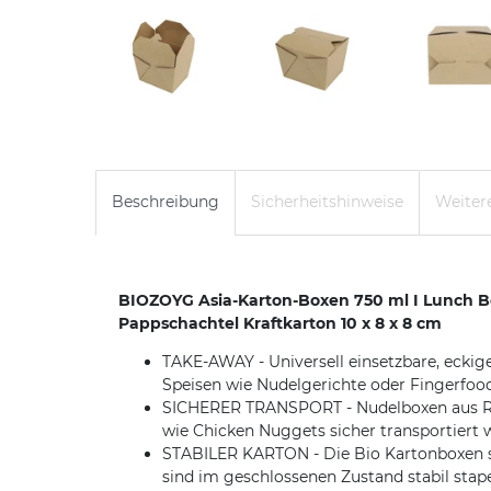
Beschreibung
Sicherheitshinweise
Weitere
BIOZOYG Asia-Karton-Boxen 750 ml I Lunch Bo
Pappschachtel Kraftkarton 10 x 8 x 8 cm
TAKE-AWAY - Universell einsetzbare, eckige
Speisen wie Nudelgerichte oder Fingerfoo
SICHERER TRANSPORT - Nudelboxen aus Rec
wie Chicken Nuggets sicher transportiert
STABILER KARTON - Die Bio Kartonboxen sin
sind im geschlossenen Zustand stabil stap