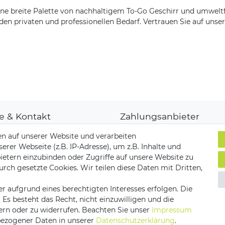
ne breite Palette von nachhaltigem To-Go Geschirr und umwelt
en privaten und professionellen Bedarf. Vertrauen Sie auf unse
fe & Kontakt
Zahlungsanbieter
denkonto
n auf unserer Website und verarbeiten
ungsarten
er Webseite (z.B. IP-Adresse), um z.B. Inhalte und
and & Lieferung
ietern einzubinden oder Zugriffe auf unsere Website zu
ksendungen
Versandpartner
urch gesetzte Cookies. Wir teilen diese Daten mit Dritten,
akt zu uns
r aufgrund eines berechtigten Interesses erfolgen. Die
s besteht das Recht, nicht einzuwilligen und die
ern oder zu widerrufen. Beachten Sie unser
Impressum
ezogener Daten in unserer
Daten­schutz­erklärung
.
utz­erklärung
AGB
Barrierefreiheitserklärung
Vertrag 