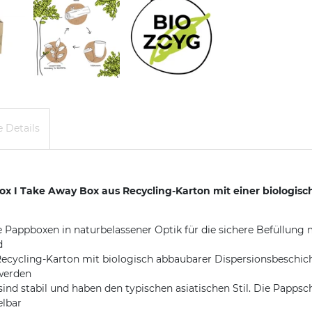
 Details
x I Take Away Box aus Recycling-Karton mit einer biologis
 Pappboxen in naturbelassener Optik für die sichere Befüllung m
d
ycling-Karton mit biologisch abbaubarer Dispersionsbeschich
 werden
d stabil und haben den typischen asiatischen Stil. Die Pappsc
elbar