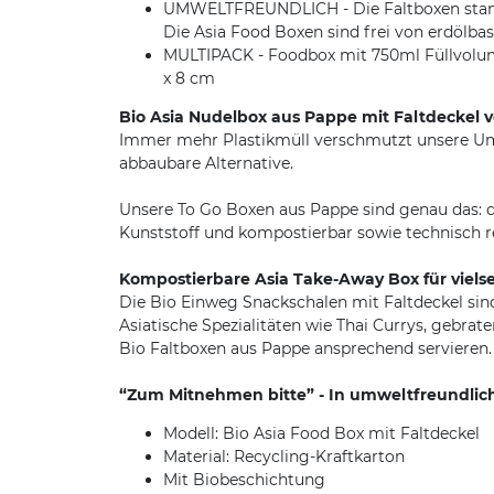
UMWELTFREUNDLICH - Die Faltboxen stammen
Die Asia Food Boxen sind frei von erdölba
MULTIPACK - Foodbox mit 750ml Füllvolume
x 8 cm
Bio Asia Nudelbox aus Pappe mit Faltdeckel 
Immer mehr Plastikmüll verschmutzt unsere Umwe
abbaubare Alternative.
Unsere To Go Boxen aus Pappe sind genau das: 
Kunststoff und kompostierbar sowie technisch r
Kompostierbare Asia Take-Away Box für vielse
Die Bio Einweg Snackschalen mit Faltdeckel sin
Asiatische Spezialitäten wie Thai Currys, gebrat
Bio Faltboxen aus Pappe ansprechend servieren.
“Zum Mitnehmen bitte” - In umweltfreundlic
Modell: Bio Asia Food Box mit Faltdeckel
Material: Recycling-Kraftkarton
Mit Biobeschichtung