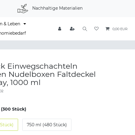
Nachhaltige Materialien
n & Leben
0,00 EUR
nomiebedarf
ck Einwegschachteln
en Nudelboxen Faltdeckel
y, 1000 ml
02
 (300 Stück)
 Stück)
750 ml (480 Stück)