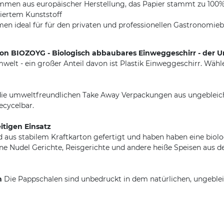
 aus europäischer Herstellung, das Papier stammt zu 100% aus
siertem Kunststoff
n ideal für für den privaten und professionellen Gastronomiebe
von BIOZOYG - Biologisch abbaubares Einweggeschirr - der 
lt - ein großer Anteil davon ist Plastik Einweggeschirr. Wähl
die umweltfreundlichen Take Away Verpackungen aus ungebleich
ecycelbar.
itigen Einsatz
d aus stabilem Kraftkarton gefertigt und haben haben eine bio
ene Nudel Gerichte, Reisgerichte und andere heiße Speisen aus de
h
Die Pappschalen sind unbedruckt in dem natürlichen, ungeble