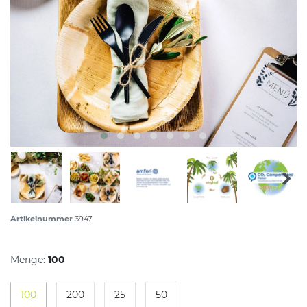
Artikelnummer
3947
Menge:
100
100
200
25
50