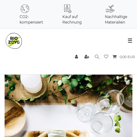
CO2-
Kauf auf
Nachhaltige
kompensiert
Rechnung
Materialien
☰
0,00 EUR