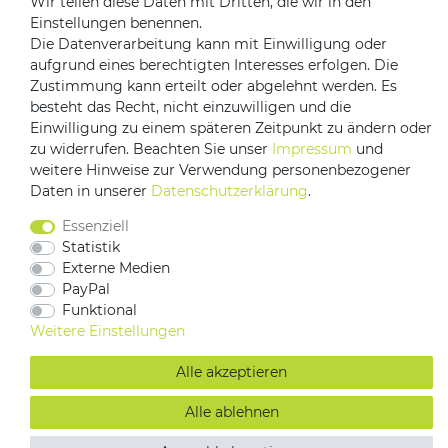
Wir teilen diese Daten mit Dritten, die wir in den
Versandpartner
Einstellungen benennen.
Die Datenverarbeitung kann mit Einwilligung oder
aufgrund eines berechtigten Interesses erfolgen. Die
Zustimmung kann erteilt oder abgelehnt werden. Es
besteht das Recht, nicht einzuwilligen und die
Einwilligung zu einem späteren Zeitpunkt zu ändern oder
zu widerrufen. Beachten Sie unser
Impressum
und
weitere Hinweise zur Verwendung personenbezogener
Daten in unserer
Daten­schutz­erklärung
.
Impressum
Daten­schutz­erklärung
AGB
Essenziell
Barrierefreiheitserklärung
Vertrag widerrufen
Statistik
Kontakt
Externe Medien
PayPal
Funktional
Weitere Einstellungen
Alle akzeptieren
Alle ablehnen