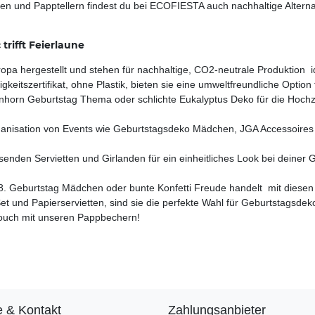
 und Papptellern findest du bei ECOFIESTA auch nachhaltige Alternat
trifft Feierlaune
pa hergestellt und stehen für nachhaltige, CO2-neutrale Produktion  
keitszertifikat, ohne Plastik, bieten sie eine umweltfreundliche Option 
nhorn Geburtstag Thema oder schlichte Eukalyptus Deko für die Hoch
rganisation von Events wie Geburtstagsdeko Mädchen, JGA Accessoires 
enden Servietten und Girlanden für ein einheitliches Look bei deiner
8. Geburtstag Mädchen oder bunte Konfetti Freude handelt  mit dies
r Set und Papierservietten, sind sie die perfekte Wahl für Geburtstagsd
Touch mit unseren Pappbechern!
e & Kontakt
Zahlungsanbieter