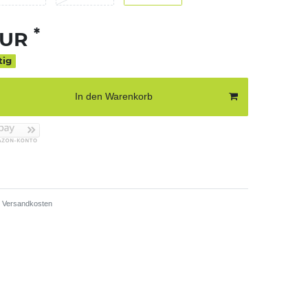
*
EUR
tig
In den Warenkorb
Versandkosten