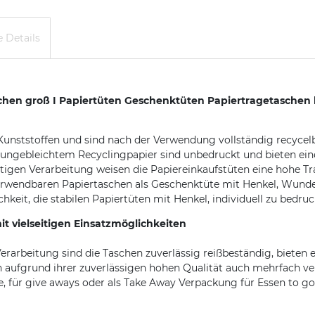
 Details
n groß I Papiertüten Geschenktüten Papiertragetaschen b
 Kunststoffen und sind nach der Verwendung vollständig recyce
 ungebleichtem Recyclingpapier sind unbedruckt und bieten ein
igen Verarbeitung weisen die Papiereinkaufstüten eine hohe Tra
verwendbaren Papiertaschen als Geschenktüte mit Henkel, Wunde
keit, die stabilen Papiertüten mit Henkel, individuell zu bedru
vielseitigen Einsatzmöglichkeiten
erarbeitung sind die Taschen zuverlässig reißbeständig, bieten e
 aufgrund ihrer zuverlässigen hohen Qualität auch mehrfach v
e, für give aways oder als Take Away Verpackung für Essen to go