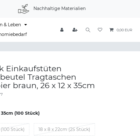
Nachhaltige Materialien
n & Leben
0,00 EUR
nomiebedarf
k Einkaufstüten
beutel Tragtaschen
ier braun, 26 x 12 x 35cm
77
x 35cm (100 Stück)
 (100 Stück)
18 x 8 x 22cm (25 Stück)