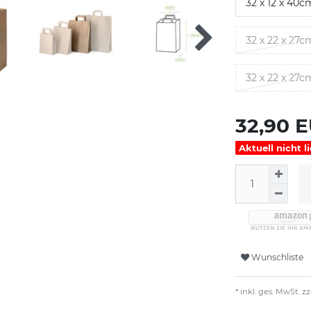
32 x 12 x 40c
32 x 22 x 27c
32 x 22 x 27c
32,90 
Aktuell nicht l
Wunschliste
* inkl. ges. MwSt. zz