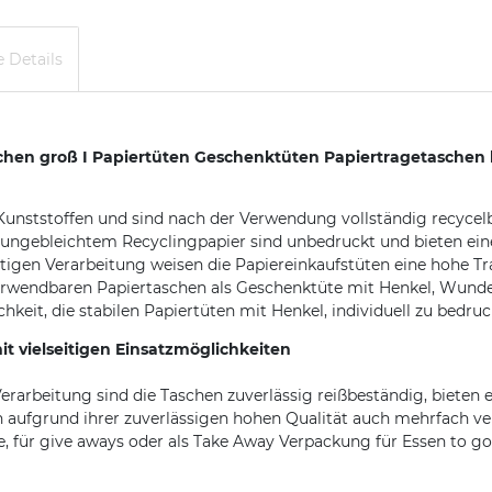
 Details
n groß I Papiertüten Geschenktüten Papiertragetaschen b
 Kunststoffen und sind nach der Verwendung vollständig recyce
 ungebleichtem Recyclingpapier sind unbedruckt und bieten ein
igen Verarbeitung weisen die Papiereinkaufstüten eine hohe Tra
verwendbaren Papiertaschen als Geschenktüte mit Henkel, Wunde
keit, die stabilen Papiertüten mit Henkel, individuell zu bedru
vielseitigen Einsatzmöglichkeiten
erarbeitung sind die Taschen zuverlässig reißbeständig, bieten e
 aufgrund ihrer zuverlässigen hohen Qualität auch mehrfach v
e, für give aways oder als Take Away Verpackung für Essen to go