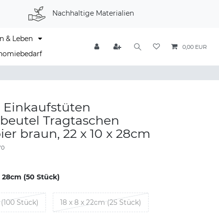
Nachhaltige Materialien
n & Leben
0,00 EUR
nomiebedarf
 Einkaufstüten
beutel Tragtaschen
ier braun, 22 x 10 x 28cm
70
x 28cm (50 Stück)
 (100 Stück)
18 x 8 x 22cm (25 Stück)