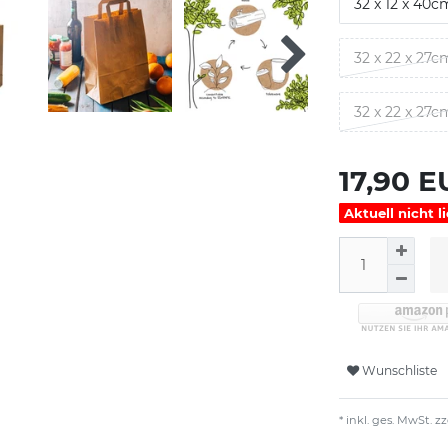
32 x 12 x 40c
32 x 22 x 27c
32 x 22 x 27c
17,90 
Aktuell nicht l
Wunschliste
* inkl. ges. MwSt. zz