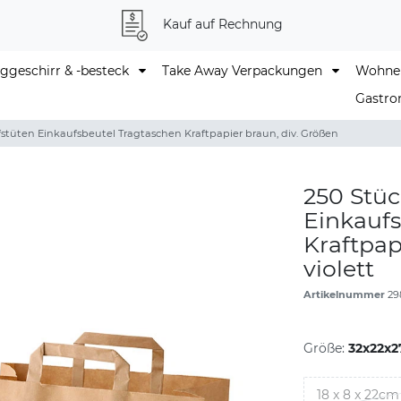
Kauf auf Rechnung
geschirr & -besteck
Take Away Verpackungen
Wohne
Gastro
stüten Einkaufsbeutel Tragtaschen Kraftpapier braun, div. Größen
250 Stüc
Einkaufs
Kraftpap
violett
Artikelnummer
29
Größe:
32x22x2
18 x 8 x 22cm