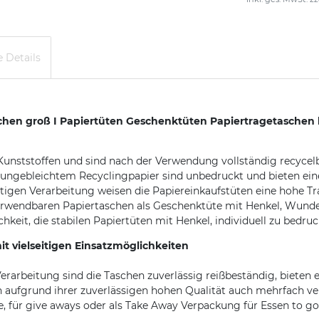
 Details
n groß I Papiertüten Geschenktüten Papiertragetaschen b
 Kunststoffen und sind nach der Verwendung vollständig recyce
 ungebleichtem Recyclingpapier sind unbedruckt und bieten ein
igen Verarbeitung weisen die Papiereinkaufstüten eine hohe Tra
verwendbaren Papiertaschen als Geschenktüte mit Henkel, Wunde
keit, die stabilen Papiertüten mit Henkel, individuell zu bedru
vielseitigen Einsatzmöglichkeiten
erarbeitung sind die Taschen zuverlässig reißbeständig, bieten e
 aufgrund ihrer zuverlässigen hohen Qualität auch mehrfach v
e, für give aways oder als Take Away Verpackung für Essen to go