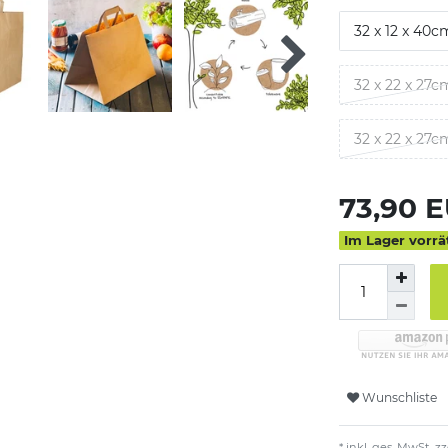
32 x 12 x 40c
32 x 22 x 27c
32 x 22 x 27c
73,90 
Im Lager vorrä
Wunschliste
* inkl. ges. MwSt. zz