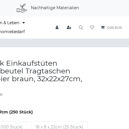
Nachhaltige Materialien
n & Leben
0,00 EUR
nomiebedarf
k Einkaufstüten
beutel Tragtaschen
ier braun, 32x22x27cm,
81
7cm (250 Stück)
 (100 Stück)
18 x 8 x 22cm (25 Stück)