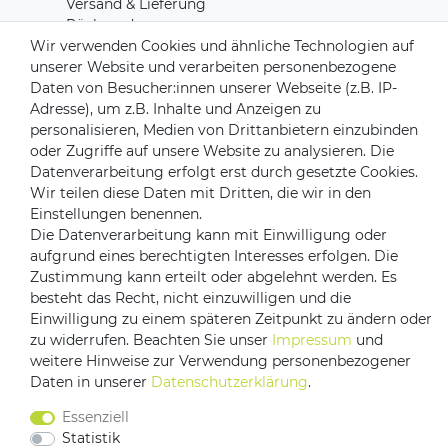
Versand & Lieferung
Rücksendungen
Wir verwenden Cookies und ähnliche Technologien auf
Kontakt zu uns
unserer Website und verarbeiten personenbezogene
Daten von Besucher:innen unserer Webseite (z.B. IP-
Zahlungsanbieter
Adresse), um z.B. Inhalte und Anzeigen zu
personalisieren, Medien von Drittanbietern einzubinden
oder Zugriffe auf unsere Website zu analysieren. Die
Datenverarbeitung erfolgt erst durch gesetzte Cookies.
Wir teilen diese Daten mit Dritten, die wir in den
Versandpartner
Einstellungen benennen.
Die Datenverarbeitung kann mit Einwilligung oder
aufgrund eines berechtigten Interesses erfolgen. Die
Zustimmung kann erteilt oder abgelehnt werden. Es
besteht das Recht, nicht einzuwilligen und die
Einwilligung zu einem späteren Zeitpunkt zu ändern oder
zu widerrufen. Beachten Sie unser
Impressum
und
weitere Hinweise zur Verwendung personenbezogener
Daten in unserer
Daten­schutz­erklärung
.
Impressum
Daten­schutz­erklärung
AGB
Barrierefreiheitserklärung
Vertrag widerrufen
Essenziell
Statistik
Kontakt