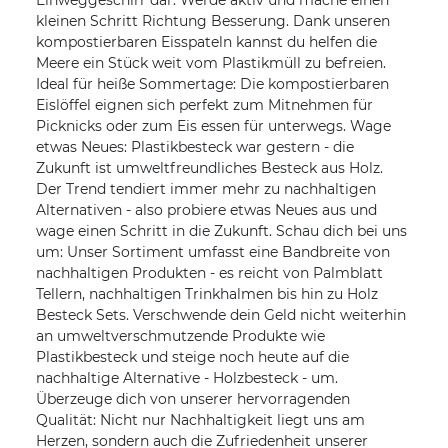
Einweggeschirr dar. Werde aktiv und mache einen
kleinen Schritt Richtung Besserung. Dank unseren
kompostierbaren Eisspateln kannst du helfen die
Meere ein Stück weit vom Plastikmüll zu befreien.
Ideal für heiße Sommertage: Die kompostierbaren
Eislöffel eignen sich perfekt zum Mitnehmen für
Picknicks oder zum Eis essen für unterwegs. Wage
etwas Neues: Plastikbesteck war gestern - die
Zukunft ist umweltfreundliches Besteck aus Holz.
Der Trend tendiert immer mehr zu nachhaltigen
Alternativen - also probiere etwas Neues aus und
wage einen Schritt in die Zukunft. Schau dich bei uns
um: Unser Sortiment umfasst eine Bandbreite von
nachhaltigen Produkten - es reicht von Palmblatt
Tellern, nachhaltigen Trinkhalmen bis hin zu Holz
Besteck Sets. Verschwende dein Geld nicht weiterhin
an umweltverschmutzende Produkte wie
Plastikbesteck und steige noch heute auf die
nachhaltige Alternative - Holzbesteck - um.
Überzeuge dich von unserer hervorragenden
Qualität: Nicht nur Nachhaltigkeit liegt uns am
Herzen, sondern auch die Zufriedenheit unserer