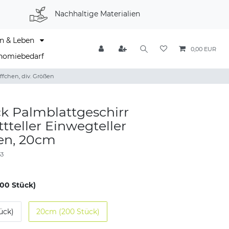
Nachhaltige Materialien
n & Leben
0,00 EUR
nomiebedarf
ffchen, div. Größen
k Palmblattgeschirr
tteller Einwegteller
en, 20cm
53
00 Stück)
ück)
20cm (200 Stück)