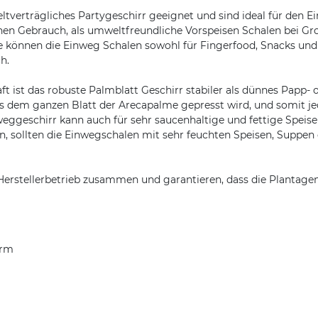
erträgliches Partygeschirr geeignet und sind ideal für den Eins
hen Gebrauch, als umweltfreundliche Vorspeisen Schalen bei Gr
e können die Einweg Schalen sowohl für Fingerfood, Snacks und 
h.
 ist das robuste Palmblatt Geschirr stabiler als dünnes Papp- 
s dem ganzen Blatt der Arecapalme gepresst wird, und somit jede
weggeschirr kann auch für sehr saucenhaltige und fettige Speis
sollten die Einwegschalen mit sehr feuchten Speisen, Suppen o
Herstellerbetrieb zusammen und garantieren, dass die Plantagen
orm