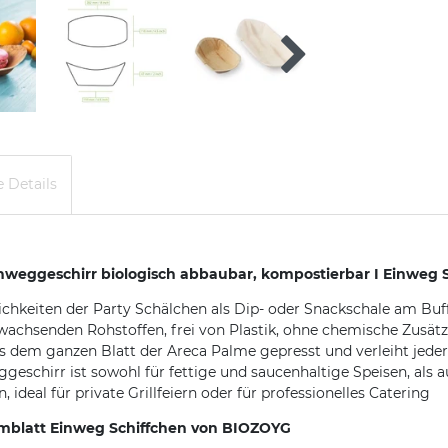
 Details
nweggeschirr biologisch abbaubar, kompostierbar I Einweg S
lichkeiten der Party Schälchen als Dip- oder Snackschale am Buf
wachsenden Rohstoffen, frei von Plastik, ohne chemische Zusät
 dem ganzen Blatt der Areca Palme gepresst und verleiht jeder S
geschirr ist sowohl für fettige und saucenhaltige Speisen, als 
 ideal für private Grillfeiern oder für professionelles Catering
almblatt Einweg Schiffchen von BIOZOYG