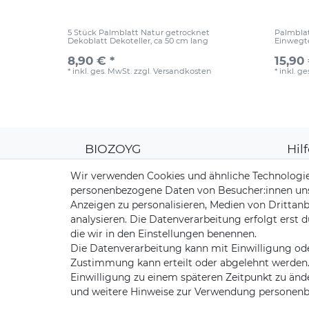
5 Stück Palmblatt Natur getrocknet
Palmblat
Dekoblatt Dekoteller, ca 50 cm lang
Einwegte
8,90 € *
15,90 
*
inkl. ges. MwSt.
zzgl.
Versandkosten
*
inkl. g
BIOZOYG
Hil
Über uns
Kun
Wir verwenden Cookies und ähnliche Technologie
CO2-Kompensation
Zahl
personenbezogene Daten von Besucher:innen unser
Unsere Materialien
Vers
Anzeigen zu personalisieren, Medien von Drittanb
Palmblatt Produktion
Rüc
analysieren. Die Datenverarbeitung erfolgt erst d
Kont
die wir in den Einstellungen benennen.
Die Datenverarbeitung kann mit Einwilligung ode
Zustimmung kann erteilt oder abgelehnt werden. E
Einwilligung zu einem späteren Zeitpunkt zu änd
und weitere Hinweise zur Verwendung personenb
Impressum
Daten­sch