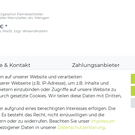
tgeschirr Palmblattteller
ller Menüteller, div. Mengen
€ *
es. MwSt.
zzgl.
Versandkosten
fe & Kontakt
Zahlungsanbieter
denkonto
n auf unserer Website und verarbeiten
ungsarten
er Webseite (z.B. IP-Adresse), um z.B. Inhalte und
and & Lieferung
ietern einzubinden oder Zugriffe auf unsere Website zu
ksendungen
Versandpartner
urch gesetzte Cookies. Wir teilen diese Daten mit Dritten,
akt zu uns
r aufgrund eines berechtigten Interesses erfolgen. Die
s besteht das Recht, nicht einzuwilligen und die
ern oder zu widerrufen. Beachten Sie unser
Impressum
ezogener Daten in unserer
Daten­schutz­erklärung
.
utz­erklärung
AGB
Barrierefreiheitserklärung
Vertrag 