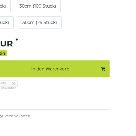
ck)
30cm (100 Stück)
ück)
30cm (25 Stück)
*
EUR
tig
In den Warenkorb
gl.
Versandkosten