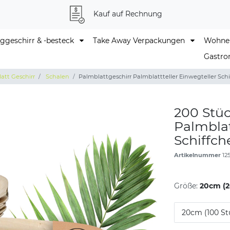
Kauf auf Rechnung
geschirr & -besteck
Take Away Verpackungen
Wohne
Gastro
att Geschirr
Schalen
Palmblattgeschirr Palmblattteller Einwegteller Schi
200 Stüc
Palmblat
Schiffch
Artikelnummer
12
Größe:
20cm (2
20cm (100 St