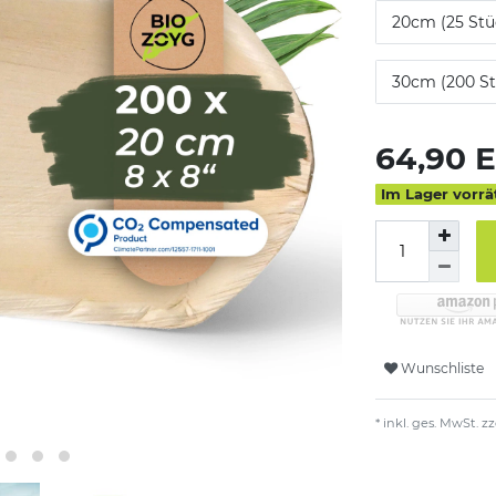
20cm (25 Stü
30cm (200 St
64,90 
Im Lager vorrä
Wunschliste
* inkl. ges. MwSt. zz