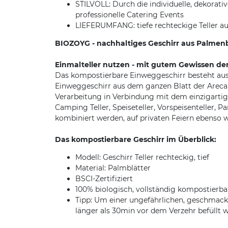
STILVOLL: Durch die individuelle, dekorati
professionelle Catering Events
LIEFERUMFANG: tiefe rechteckige Teller a
BIOZOYG - nachhaltiges Geschirr aus Palmenblä
Einmalteller nutzen - mit gutem Gewissen d
Das kompostierbare Einweggeschirr besteht aus
Einweggeschirr aus dem ganzen Blatt der Arecapa
Verarbeitung in Verbindung mit dem einzigartige
Camping Teller, Speiseteller, Vorspeisenteller, 
kombiniert werden, auf privaten Feiern ebenso 
Das kompostierbare Geschirr im Überblick:
Modell: Geschirr Teller rechteckig, tief
Material: Palmblätter
BSCI-Zertifiziert
100% biologisch, vollständig kompostierb
Tipp: Um einer ungefährlichen, geschmackl
länger als 30min vor dem Verzehr befüllt 