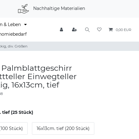
Nachhaltige Materialien
n & Leben
0,00 EUR
nomiebedarf
kig, div. Größen
 Palmblattgeschirr
tteller Einwegteller
g, 16x13cm, tief
88
 tief (25 Stück)
 (100 Stück)
16x13cm. tief (200 Stück)