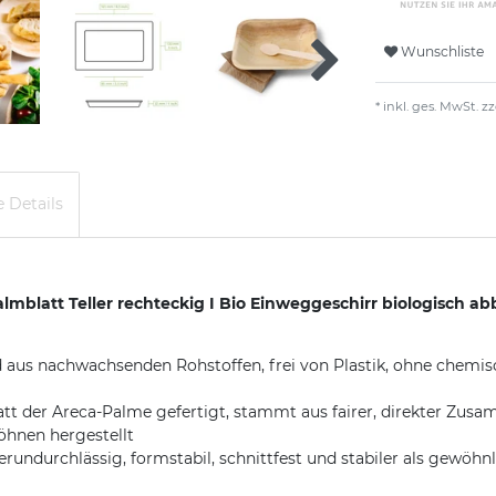
Wunschliste
* inkl. ges. MwSt. zz
 Details
mblatt Teller rechteckig I Bio Einweggeschirr biologisch ab
aus nachwachsenden Rohstoffen, frei von Plastik, ohne chemisc
att der Areca-Palme gefertigt, stammt aus fairer, direkter Zus
hnen hergestellt
rundurchlässig, formstabil, schnittfest und stabiler als gewöhnl