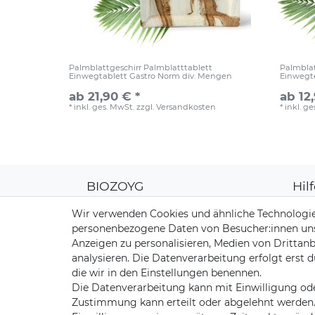
Palmblattgeschirr Palmblatttablett
Palmblat
Einwegtablett Gastro Norm div. Mengen
Einwegte
ab 21,90 € *
ab 12
*
inkl. ges. MwSt.
zzgl.
Versandkosten
*
inkl. g
BIOZOYG
Hil
Über uns
Kun
Wir verwenden Cookies und ähnliche Technologie
CO2-Kompensation
Zahl
personenbezogene Daten von Besucher:innen unser
Unsere Materialien
Vers
Anzeigen zu personalisieren, Medien von Drittanb
Palmblatt Produktion
Rüc
analysieren. Die Datenverarbeitung erfolgt erst d
Kont
die wir in den Einstellungen benennen.
Die Datenverarbeitung kann mit Einwilligung ode
Zustimmung kann erteilt oder abgelehnt werden. E