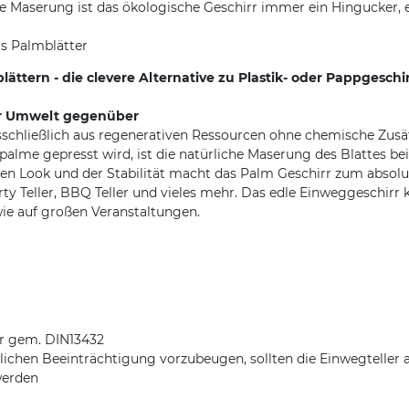
ve Maserung ist das ökologische Geschirr immer ein Hingucker, e
us Palmblätter
ttern - die clevere Alternative zu Plastik- oder Pappgeschi
er Umwelt gegenüber
schließlich aus regenerativen Ressourcen ohne chemische Zusä
lme gepresst wird, ist die natürliche Maserung des Blattes bei 
n Look und der Stabilität macht das Palm Geschirr zum absolute
Party Teller, BBQ Teller und vieles mehr. Das edle Einweggeschir
wie auf großen Veranstaltungen.
ar gem. DIN13432
ichen Beeinträchtigung vorzubeugen, sollten die Einwegteller a
werden