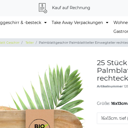
Kauf auf Rechnung
geschirr & -besteck
Take Away Verpackungen
Wohne
Gastro
att Geschirr
Teller
Palmblattgeschirr Palmblattteller Einwegteller rechtec
25 Stück
Palmblat
rechtecki
Artikelnummer
12
Größe:
16x13cm.
16x13cm. tief