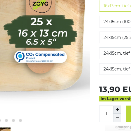
16x13cm. tief 
24x15cm (100
24x15cm (25 
24x15cm. tief
24x15cm. tief
13,90 
Im Lager vorrä