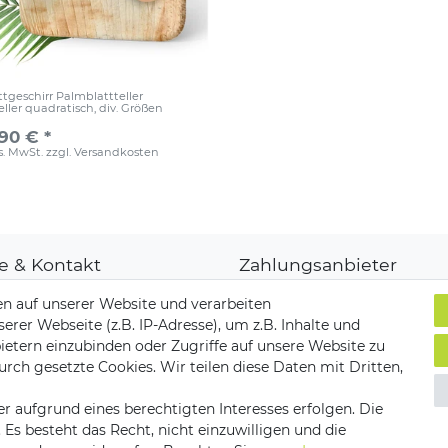
tgeschirr Palmblattteller
ller quadratisch, div. Größen
,90 € *
es. MwSt.
zzgl.
Versandkosten
fe & Kontakt
Zahlungsanbieter
denkonto
n auf unserer Website und verarbeiten
ungsarten
er Webseite (z.B. IP-Adresse), um z.B. Inhalte und
and & Lieferung
ietern einzubinden oder Zugriffe auf unsere Website zu
ksendungen
Versandpartner
urch gesetzte Cookies. Wir teilen diese Daten mit Dritten,
akt zu uns
r aufgrund eines berechtigten Interesses erfolgen. Die
s besteht das Recht, nicht einzuwilligen und die