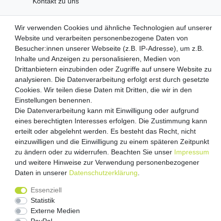
Kontakt zu uns
Wir verwenden Cookies und ähnliche Technologien auf unserer
Zahlungsanbieter
Website und verarbeiten personenbezogene Daten von
Besucher:innen unserer Webseite (z.B. IP-Adresse), um z.B.
Inhalte und Anzeigen zu personalisieren, Medien von
Drittanbietern einzubinden oder Zugriffe auf unsere Website zu
Versandpartner
analysieren. Die Datenverarbeitung erfolgt erst durch gesetzte
Cookies. Wir teilen diese Daten mit Dritten, die wir in den
Einstellungen benennen.
Die Datenverarbeitung kann mit Einwilligung oder aufgrund
eines berechtigten Interesses erfolgen. Die Zustimmung kann
erteilt oder abgelehnt werden. Es besteht das Recht, nicht
einzuwilligen und die Einwilligung zu einem späteren Zeitpunkt
zu ändern oder zu widerrufen. Beachten Sie unser
Impressum
und weitere Hinweise zur Verwendung personenbezogener
Impressum
Daten­schutz­erklärung
AGB
Daten in unserer
Daten­schutz­erklärung
.
Barrierefreiheitserklärung
Vertrag widerrufen
Essenziell
Kontakt
Statistik
Externe Medien