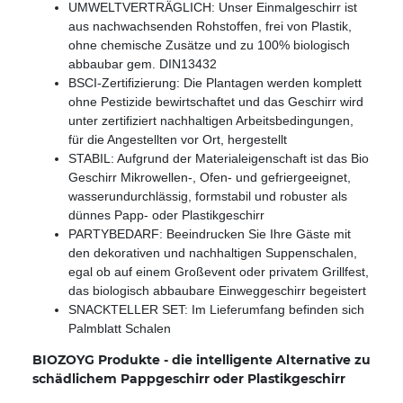
UMWELTVERTRÄGLICH: Unser Einmalgeschirr ist
aus nachwachsenden Rohstoffen, frei von Plastik,
ohne chemische Zusätze und zu 100% biologisch
abbaubar gem. DIN13432
BSCI-Zertifizierung: Die Plantagen werden komplett
ohne Pestizide bewirtschaftet und das Geschirr wird
unter zertifiziert nachhaltigen Arbeitsbedingungen,
für die Angestellten vor Ort, hergestellt
STABIL: Aufgrund der Materialeigenschaft ist das Bio
Geschirr Mikrowellen-, Ofen- und gefriergeeignet,
wasserundurchlässig, formstabil und robuster als
dünnes Papp- oder Plastikgeschirr
PARTYBEDARF: Beeindrucken Sie Ihre Gäste mit
den dekorativen und nachhaltigen Suppenschalen,
egal ob auf einem Großevent oder privatem Grillfest,
das biologisch abbaubare Einweggeschirr begeistert
SNACKTELLER SET: Im Lieferumfang befinden sich
Palmblatt Schalen
BIOZOYG Produkte - die intelligente Alternative zu
schädlichem Pappgeschirr oder Plastikgeschirr